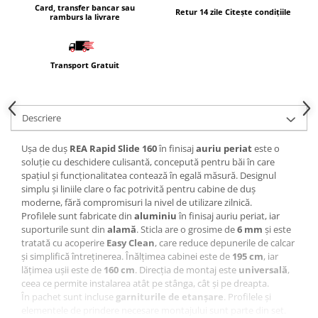
Card, transfer bancar sau
Retur 14 zile Citește condițiile
ramburs la livrare
Transport Gratuit
Descriere
Ușa de duș
REA Rapid Slide 160
în finisaj
auriu periat
este o
soluție cu deschidere culisantă, concepută pentru băi în care
spațiul și funcționalitatea contează în egală măsură. Designul
simplu și liniile clare o fac potrivită pentru cabine de duș
moderne, fără compromisuri la nivel de utilizare zilnică.
Profilele sunt fabricate din
aluminiu
în finisaj auriu periat, iar
suporturile sunt din
alamă
. Sticla are o grosime de
6 mm
și este
tratată cu acoperire
Easy Clean
, care reduce depunerile de calcar
și simplifică întreținerea. Înălțimea cabinei este de
195 cm
, iar
lățimea ușii este de
160 cm
. Direcția de montaj este
universală
,
ceea ce permite instalarea atât pe stânga, cât și pe dreapta.
În pachet sunt incluse
garniturile de etanșare
. Profilele și
elementele de prindere necesare montajului sunt parte din set.