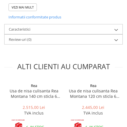
Nu este inclusă cada sau cădiță de duș - acestea se achiziționează
separat.
VEZI MAI MULT
Specificații tehnice Usa de dus
Informatii conformitate produs
culisanta REA Rapid Slide 160 auriu
periat
Caracteristici
Brand:
Rea
Review-uri
(0)
Tip deschidere uși:
Culisante
Dimensiuni ușă:
160 cm
Direcția ușii:
Universală
Grosime sticlă:
6 mm
Înălțime ușă de cabină:
195 cm
ALTI CLIENTI AU CUMPARAT
Material profile:
Aluminiu
Material suporturi:
Alamă
Acoperire Easy Clean:
Da
Finisarea profilelor:
Auriu Periat
Rea
Rea
Garnituri incluse în set:
Da
Usa de nisa culisanta Rea
Usa de nisa culisanta Rea
Beneficiezi de 5% reducere si transport gratuit la toate produsele
Montana 140 cm sticla 6
Montana 120 cm sticla 6
Rea cu codul promotional REA5, verificare colet la livrare inclusă
mm auriu periat
mm auriu periat
pentru PRODUSELE FRAGILE. Pentru orice intrebare, suna la 0771
2.515,00 Lei
2.445,00 Lei
137 404 - iti raspundem pe moment.
TVA inclus
TVA inclus
IN STOC
IN STOC