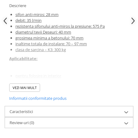
Descriere
sifon anti-miros: 28 mm
debit: 35 l/min
rezistenta sifonului anti-miros la presiune: 575 Pa
diametrul tevii Deseuri: 40 mm
grosimea minima a betonului: 70 mm
inaltime totala de instalare: 70 – 97 mm
clasa de sarcina – K3: 300 kg
Aplicabilitate:
pentru folosire in interior
pentru evacuarea apei din incinta de dus
pentru instalarea in spatii deschise sau langa peretele zonei
VEZI MAI MULT
de dus
Informatii conformitate produs
pentru utilizarea diferitelor tipuri de pardoseli
acces pentru scaune cu rotile
pentru spatii cu adancime limitata a pardoselii
Caracteristici
Caracteristici:
Review-uri
(0)
design elegant datorita gratarului, pentru incastrarea placilor,