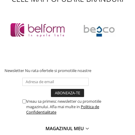
Fiind cel mai mare producator de articole sanitare din Europa
Centrala si de Est, se concentreaza pe fabricarea de mecanisme,
sifoane, rezervoare, gratare, canale de scurgere, capace de wc si
alte produse.
*
Fotografia are un caracter informativ și poate conține accesorii
neincluse în pachetul standard; unele specificații ale produsului
pot fi modificate de către producător fără preaviz, sau pot
conține erori de operare.
Newsletter
Nu rata ofertele si promotiile noastre
Vreau sa primesc newsletter cu promotiile
magazinului. Afla mai multe in
Politica de
Confidentialitate
MAGAZINUL MEU