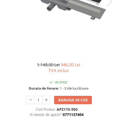
Capace wc
Usi batante
Usi culisante
Bideuri
Usi pliabile
Bideuri suspendate
Pereti ficsi
Bideuri statative
Piedestale
Pisoare
1.148,00 Lei
946,00 Lei
TVA inclus
IN STOC
Durata de livrare:
1 - 3 zile lucrătoare
ADAUGA IN COS
Cod Produs:
APZ115-950
Ai nevoie de ajutor?
0771137404