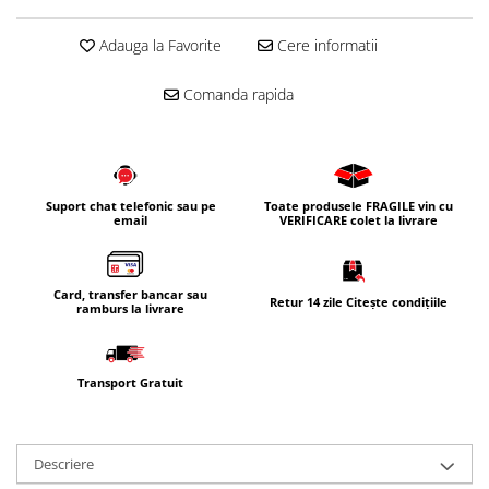
Corpuri iluminat
Adauga la Favorite
Cere informatii
Oglinzi cu iluminare
Oglinzi cu dulapior
Comanda rapida
Oglinzi simple
Mobilier Lavoar baie
Dulapuri de baie
Suport chat telefonic sau pe
Toate produsele FRAGILE vin cu
Rafturi incastrate
email
VERIFICARE colet la livrare
Accesorii pentru mobila
Baterii baie
Card, transfer bancar sau
Retur 14 zile Citește condițiile
Baterii lavoar
ramburs la livrare
Baterii cada
Baterii dus
Transport Gratuit
Seturi baterii
Baterii bideu si dus igienic
Descriere
Cazi baie