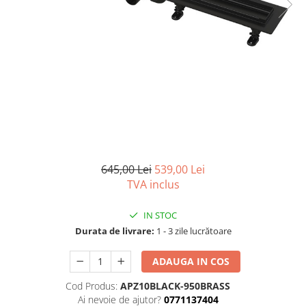
Seturi vase wc monobloc
Accesorii vase wc
Capace wc
Bideuri
Bideuri suspendate
Bideuri statative
Piedestale
Pisoare
Rezervoare wc
645,00 Lei
539,00 Lei
Rezervore incastrate
TVA inclus
Clapete de actionare
IN STOC
Rezervoare aparente
Durata de livrare:
1 - 3 zile lucrătoare
Rame instalare
ADAUGA IN COS
Mobilier Baie
Seturi de mobilier si lavoar
Cod Produs:
APZ10BLACK-950BRASS
Ai nevoie de ajutor?
0771137404
Oglinzi baie si corpuri iluminat