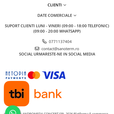
CLIENTI
Baterii cu dus extractabil
Baterii cu pipa flexibila
DATE COMERCIALE
Chiuvete bucatarie
SUPORT CLIENTI
LUNI - VINERI (09:00 - 18:00 TELEFONIC)
Chiuvete Compozit
(09:00 - 20:00 WHATSAPP)
Chiuvete Inox
Accesorii chiuvete
0771137404
Seturi chiuvete si baterii
contact@sanoterm.ro
Incalzire in pardoseala
SOCIAL
URMARESTE-NE IN SOCIAL MEDIA
Pachet complet
Distribuitoare
Grup amestec
Automatizari
Pompe recirculare
Pompa ridicare presiune
Cutii distribuitoare
©Copyright ANDROMEDA CONCEPT SRL 2026
Platforma E-commerce