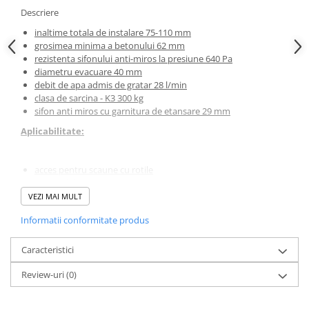
Masti, sifoane si suporturi cazi
Descriere
baie
inaltime totala de instalare 75-110 mm
Cazi freestanding
grosimea minima a betonului 62 mm
rezistenta sifonului anti-miros la presiune 640 Pa
Cazi dreptunghiulare
diametru evacuare 40 mm
debit de apa admis de gratar 28 l/min
Cazi de colt
clasa de sarcina - K3 300 kg
Paravane de cada
sifon anti miros cu garnitura de etansare 29 mm
Masti, sifoane si suporturi cazi
Aplicabilitate:
Cabine dus
Cabine de dus dreptunghiulare
acces pentru scaune cu rotile
pentru folosire in interior
Cabine de dus patrate
pentru evacuarea apei din incinta de dus
VEZI MAI MULT
pentru instalarea in spatii deschise sau langa peretele zonei
Cabine de dus pentagonale
Informatii conformitate produs
de dus
Cabine de dus semirotunde
Caracteristici:
Caracteristici
Cadite de dus
Review-uri
(0)
Cadite semitorunde
sunt fabricate din plastic extrem de rezistent la inghet si la
Cadite dreptunghiulare
chimicale
inaltimea de instalare de la 62 mm