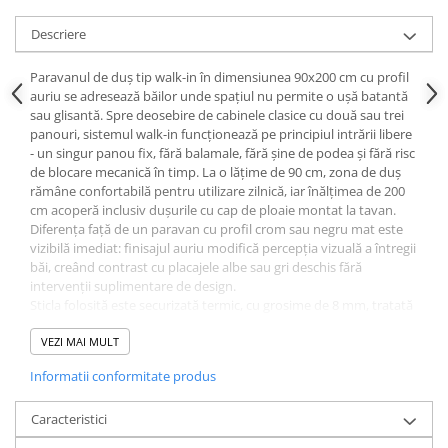
Descriere
Paravanul de duș tip walk-in în dimensiunea 90x200 cm cu profil
auriu se adresează băilor unde spațiul nu permite o ușă batantă
sau glisantă. Spre deosebire de cabinele clasice cu două sau trei
panouri, sistemul walk-in funcționează pe principiul intrării libere
- un singur panou fix, fără balamale, fără șine de podea și fără risc
de blocare mecanică în timp. La o lățime de 90 cm, zona de duș
rămâne confortabilă pentru utilizare zilnică, iar înălțimea de 200
cm acoperă inclusiv dușurile cu cap de ploaie montat la tavan.
Diferența față de un paravan cu profil crom sau negru mat este
vizibilă imediat: finisajul auriu modifică percepția vizuală a întregii
băi, creând contrast cu placajele albe sau gri deschis fără
intervenții suplimentare de design.
Sticla folosită este securizată termic, cu grosime de 8 mm, tratată
pe ambele fețe cu un strat hidrofob care reduce depunerea
calciului și a urmelor de săpun. Comparativ cu sticla de 6 mm
VEZI MAI MULT
frecvent întâlnită la produse similare de buget redus, varianta de
Informatii conformitate produs
8 mm oferă rigiditate structurală fără tiranți suplimentari și
rezistă la impact lateral fără a se deforma. Profilul perimetral este
realizat din aluminiu anodizat în finisaj auriu periat, un procedeu
Caracteristici
electrochimic care pătrunde în suprafața metalului - spre