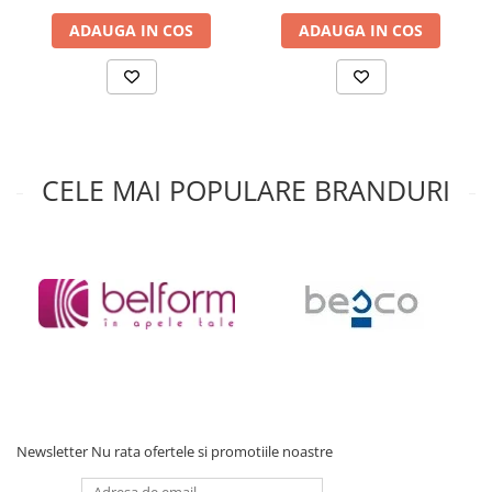
Baterii cu dus extractabil
ADAUGA IN COS
ADAUGA IN COS
Baterii cu pipa flexibila
Chiuvete bucatarie
Chiuvete Compozit
Chiuvete Inox
Accesorii chiuvete
CELE MAI POPULARE BRANDURI
Seturi chiuvete si baterii
Incalzire in pardoseala
Pachet complet
Distribuitoare
Grup amestec
Automatizari
Pompe recirculare
Pompa ridicare presiune
Newsletter
Nu rata ofertele si promotiile noastre
Cutii distribuitoare