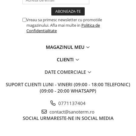
Teava PE-RT PE-XA
Placa cu nuturi
Vreau sa primesc newsletter cu promotiile
Accesorii incalzire
magazinului. Afla mai multe in
Politica de
Echipamente de incalzire
Confidentialitate
Calorifere de baie
MAGAZINUL MEU
Radiatoare otel
Radiator aluminiu
CLIENTI
Cazane ardere naturala
DATE COMERCIALE
Termoseminee pe peleti/lemn
SUPORT CLIENTI
LUNI - VINERI (09:00 - 18:00 TELEFONIC)
Robineti calorifer
(09:00 - 20:00 WHATSAPP)
Fitinguri Robineti
Robineti apa
0771137404
contact@sanoterm.ro
Fitinguri alama
SOCIAL
URMARESTE-NE IN SOCIAL MEDIA