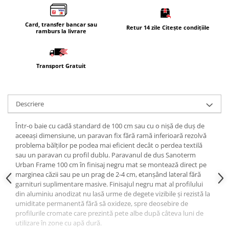
Masti, sifoane si suporturi cazi
baie
Card, transfer bancar sau
Retur 14 zile Citește condițiile
ramburs la livrare
Cazi freestanding
Cazi dreptunghiulare
Cazi de colt
Transport Gratuit
Paravane de cada
Masti, sifoane si suporturi cazi
Descriere
Cabine dus
Cabine de dus dreptunghiulare
Într-o baie cu cadă standard de 100 cm sau cu o nișă de duș de
aceeași dimensiune, un paravan fix fără ramă inferioară rezolvă
Cabine de dus patrate
problema bălților pe podea mai eficient decât o perdea textilă
sau un paravan cu profil dublu. Paravanul de dus Sanoterm
Cabine de dus pentagonale
Urban Frame 100 cm în finisaj negru mat se montează direct pe
Cabine de dus semirotunde
marginea căzii sau pe un prag de 2-4 cm, etanșând lateral fără
garnituri suplimentare masive. Finisajul negru mat al profilului
Cadite de dus
din aluminiu anodizat nu lasă urme de degete vizibile și rezistă la
umiditate permanentă fără să oxideze, spre deosebire de
Cadite semitorunde
profilurile cromate care prezintă pete albe după câteva luni de
Cadite dreptunghiulare
utilizare în zone cu apă dură.