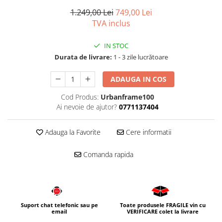
1.249,00 Lei
749,00 Lei
Corpuri iluminat
TVA inclus
Oglinzi cu iluminare
Oglinzi cu dulapior
IN STOC
Oglinzi simple
Durata de livrare:
1 - 3 zile lucrătoare
Mobilier Lavoar baie
ADAUGA IN COS
Dulapuri de baie
Rafturi incastrate
Cod Produs:
Urbanframe100
Ai nevoie de ajutor?
0771137404
Accesorii pentru mobila
Baterii baie
Adauga la Favorite
Cere informatii
Baterii lavoar
Baterii cada
Comanda rapida
Baterii dus
Seturi baterii
Baterii bideu si dus igienic
Suport chat telefonic sau pe
Toate produsele FRAGILE vin cu
email
VERIFICARE colet la livrare
Cazi baie