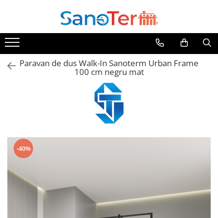
Toate Produsele
Obiecte Sanitare
Paravan de dus Walk-In Sanoterm Urban Frame
Lavoare
100 cm negru mat
Lavoare pe perete
Lavoare pe blat
Lavoare incastrabile
Lavoare sub blat
Lavoare Colt Duble Speciale
Lavoare stative
-40%
Lavoare pe mobilier
Seturi Lavoare
Vase wc
Vase wc suspendate
Vase wc statative