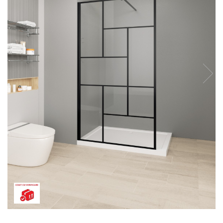
Seturi vase wc monobloc
Accesorii vase wc
Capace wc
Bideuri
Bideuri suspendate
Bideuri statative
Piedestale
Pisoare
Rezervoare wc
Rezervore incastrate
Clapete de actionare
Rezervoare aparente
Rame instalare
Mobilier Baie
Seturi de mobilier si lavoar
Oglinzi baie si corpuri iluminat