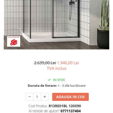
Seturi vase wc monobloc
Accesorii vase wc
Capace wc
Bideuri
Bideuri suspendate
Bideuri statative
Piedestale
Pisoare
Rezervoare wc
2.639,00 Lei
1.946,00 Lei
Rezervore incastrate
TVA inclus
Clapete de actionare
IN STOC
Rezervoare aparente
Durata de livrare:
1 - 3 zile lucrătoare
Rame instalare
ADAUGA IN COS
Mobilier Baie
Seturi de mobilier si lavoar
Cod Produs:
R13RE01BL 120X90
Ai nevoie de ajutor?
0771137404
Oglinzi baie si corpuri iluminat