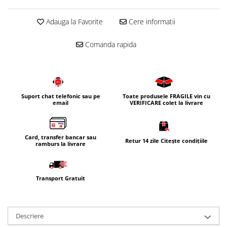
Corpuri iluminat
Adauga la Favorite
Cere informatii
Oglinzi cu iluminare
Oglinzi cu dulapior
Comanda rapida
Oglinzi simple
Mobilier Lavoar baie
Dulapuri de baie
Suport chat telefonic sau pe
Toate produsele FRAGILE vin cu
Rafturi incastrate
email
VERIFICARE colet la livrare
Accesorii pentru mobila
Baterii baie
Card, transfer bancar sau
Retur 14 zile Citește condițiile
Baterii lavoar
ramburs la livrare
Baterii cada
Baterii dus
Transport Gratuit
Seturi baterii
Baterii bideu si dus igienic
Descriere
Cazi baie