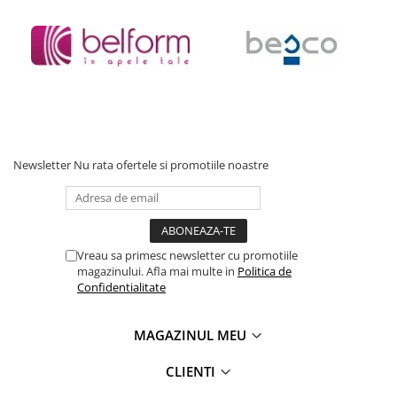
Baterii cu dus extractabil
Baterii cu pipa flexibila
Chiuvete bucatarie
Chiuvete Compozit
Chiuvete Inox
Accesorii chiuvete
Seturi chiuvete si baterii
Newsletter
Nu rata ofertele si promotiile noastre
Incalzire in pardoseala
Pachet complet
Distribuitoare
Vreau sa primesc newsletter cu promotiile
Grup amestec
magazinului. Afla mai multe in
Politica de
Confidentialitate
Automatizari
Pompe recirculare
MAGAZINUL MEU
Pompa ridicare presiune
CLIENTI
Cutii distribuitoare