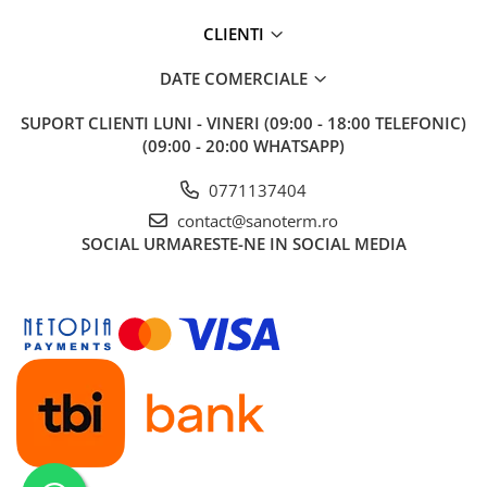
Baterii cu dus extractabil
CLIENTI
Baterii cu pipa flexibila
Chiuvete bucatarie
DATE COMERCIALE
Chiuvete Compozit
SUPORT CLIENTI
LUNI - VINERI (09:00 - 18:00 TELEFONIC)
Chiuvete Inox
(09:00 - 20:00 WHATSAPP)
Accesorii chiuvete
0771137404
Seturi chiuvete si baterii
contact@sanoterm.ro
Incalzire in pardoseala
SOCIAL
URMARESTE-NE IN SOCIAL MEDIA
Pachet complet
Distribuitoare
Grup amestec
Automatizari
Pompe recirculare
Pompa ridicare presiune
Cutii distribuitoare