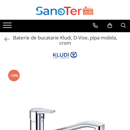
Toate Produsele
Obiecte Sanitare
Baterie de bucatarie Kludi, D-Vise, pipa mobila,
Lavoare
crom
Lavoare pe perete
Lavoare pe blat
Lavoare incastrabile
Lavoare sub blat
-19%
Lavoare Colt Duble Speciale
Lavoare stative
Lavoare pe mobilier
Seturi Lavoare
Vase wc
Vase wc suspendate
Vase wc statative