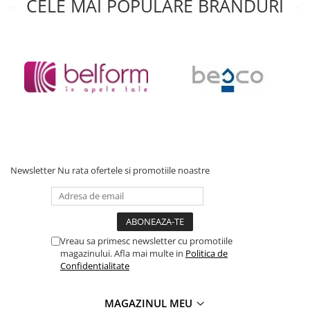
CELE MAI POPULARE BRANDURI
Accesorii baie
Accesorii lavoar
Accesorii dus
Accesorii toaleta
Cuiere si suporturi prosoape
Mozaic
Robinete coltar
Sifoane, ventile si racorduri
Newsletter
Nu rata ofertele si promotiile noastre
Sifoane si ventile lavoar
Sifoane si ventile cada
Sifoane si ventile cadita dus
Sifoane pardoseala si terasa
Vreau sa primesc newsletter cu promotiile
Bucatarie
magazinului. Afla mai multe in
Politica de
Baterii Bucatarie
Confidentialitate
Baterii cu dus extractabil
MAGAZINUL MEU
Baterii clasice