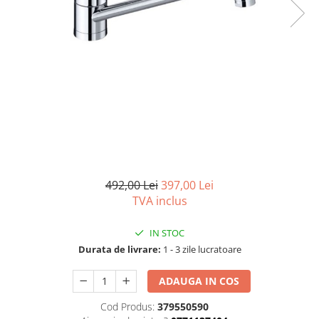
Seturi vase wc monobloc
Accesorii vase wc
Capace wc
Bideuri
Bideuri suspendate
Bideuri statative
Piedestale
Pisoare
Rezervoare wc
492,00 Lei
397,00 Lei
Rezervore incastrate
TVA inclus
Clapete de actionare
Rezervoare aparente
IN STOC
Durata de livrare:
1 - 3 zile lucratoare
Rame instalare
Mobilier Baie
ADAUGA IN COS
Seturi de mobilier si lavoar
Cod Produs:
379550590
Oglinzi baie si corpuri iluminat