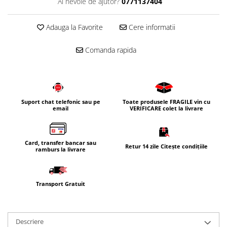
Ai nevoie de ajutor?
0771137404
Corpuri iluminat
Oglinzi cu iluminare
Adauga la Favorite
Cere informatii
Oglinzi cu dulapior
Comanda rapida
Oglinzi simple
Mobilier Lavoar baie
Dulapuri de baie
Rafturi incastrate
Suport chat telefonic sau pe
Toate produsele FRAGILE vin cu
email
VERIFICARE colet la livrare
Accesorii pentru mobila
Baterii baie
Baterii lavoar
Card, transfer bancar sau
Retur 14 zile Citește condițiile
ramburs la livrare
Baterii cada
Baterii dus
Transport Gratuit
Seturi baterii
Baterii bideu si dus igienic
Cazi baie
Descriere