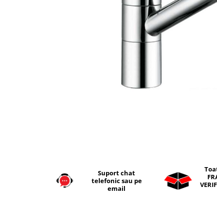
Seturi vase wc monobloc
Accesorii vase wc
Capace wc
Bideuri
Bideuri suspendate
Bideuri statative
Piedestale
Pisoare
Rezervoare wc
Rezervore incastrate
Clapete de actionare
Rezervoare aparente
Toa
Rame instalare
Suport chat
FR
telefonic sau pe
VERIF
Mobilier Baie
email
Seturi de mobilier si lavoar
Oglinzi baie si corpuri iluminat