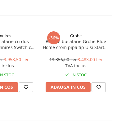
nires
Grohe
-36%
-19%
catarie cu dus
Baterie bucatarie Grohe Blue
Bateri
mnires Switch cu
Home crom pipa tip U si Starter
Hansgrohe
e apa finisaj bronz
Kit
250, 2je
izat periat
ei
3.958,50 Lei
13.356,00 Lei
8.483,00 Lei
6.126,0
 inclus
TVA inclus
IN STOC
IN STOC
N COS
ADAUGA IN COS
ADAUG