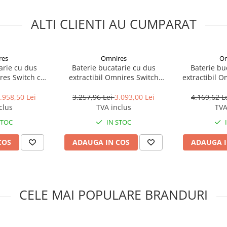
ALTI CLIENTI AU CUMPARAT
sign atemporal. Pe langa gama
 orice stil, brandul Kludi este
res
Omnires
Om
mul, dar si de fiabilitate.
arie cu dus
Baterie bucatarie cu dus
Baterie bu
ires Switch cu
extractibil Omnires Switch
extractibil O
a finisaj cupru
compatibila cu sistem filtrare
sistem filtrar
esorii neincluse în pachetul
 periat
apa finisaj auriu periat
antich
.958,50 Lei
3.257,96 Lei
3.093,00 Lei
4.169,62 L
te de către producător fără
clus
TVA inclus
TVA
STOC
IN STOC
COS
ADAUGA IN COS
ADAUGA I
CELE MAI POPULARE BRANDURI