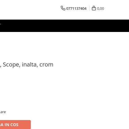
0771137404
0,00
T
, Scope, inalta, crom
oare
A IN COS