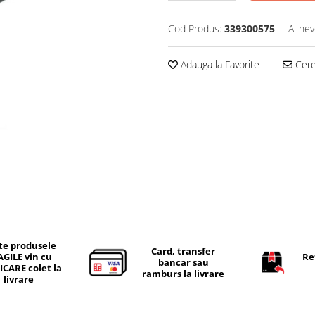
Cod Produs:
339300575
Ai nev
Adauga la Favorite
Cere 
te produsele
Card, transfer
AGILE vin cu
Re
bancar sau
ICARE colet la
ramburs la livrare
livrare