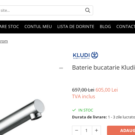
DARE STOC
CONTUL MEU
LISTA DE DORINTE
BLOG
CONTAC
 crom
Baterie bucatarie Kludi
697,00 Lei
605,00 Lei
TVA inclus
IN STOC
Durata de livrare:
1 - 3 zile lucrat
ADAUG