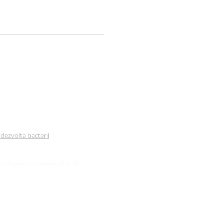
 dezvolta bacterii
 cu bateria, prevenind astfel
irea prin posibilitatea limitarii
surubul de prindere cu potcoava
i
ezonanta