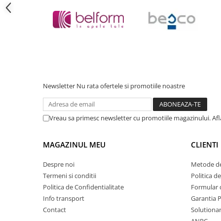
Cadite patrate
Cadite semirotunde
Cadita pentagonala
Paravan de dus
Rigole si canale de scurgere dus
Usi si pereti
Usi batante
Newsletter
Nu rata ofertele si promotiile noastre
Usi culisante
Usi pliabile
Vreau sa primesc newsletter cu promotiile magazinului. Af
Pereti ficsi
Sisteme de dus
MAGAZINUL MEU
CLIENTI
Coloane de dus
Despre noi
Metode de
Sisteme de dus incastrate
Termeni si conditii
Politica d
Seturi de dus
Politica de Confidentialitate
Formular 
Pare, furtunuri si accesorii
Info transport
Garantia 
Contact
Solutionar
Brate si palarii dus