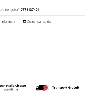
oie de ajutor?
0771137404
informatii
Comanda rapida
tur 14 zile Citește
Transport Gratuit
condițiile