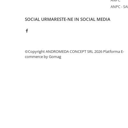
ANPC
Accesorii baie
ANPC - SA
Accesorii lavoar
SOCIAL
URMARESTE-NE IN SOCIAL MEDIA
Accesorii dus
Accesorii toaleta
Cuiere si suporturi prosoape
Mozaic
©Copyright ANDROMEDA CONCEPT SRL 2026
Platforma E-
Robinete coltar
commerce by Gomag
Sifoane, ventile si racorduri
Sifoane si ventile lavoar
Sifoane si ventile cada
Sifoane si ventile cadita dus
Sifoane pardoseala si terasa
Bucatarie
Baterii Bucatarie
Baterii cu dus extractabil
Baterii clasice