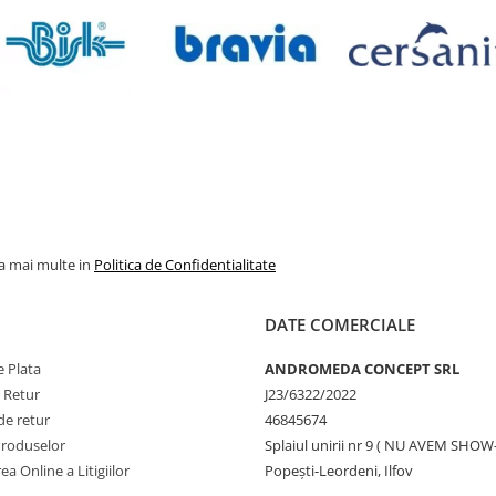
la mai multe in
Politica de Confidentialitate
DATE COMERCIALE
 Plata
ANDROMEDA CONCEPT SRL
e Retur
J23/6322/2022
de retur
46845674
Produselor
Splaiul unirii nr 9 ( NU AVEM SHO
ea Online a Litigiilor
Popești-Leordeni, Ilfov