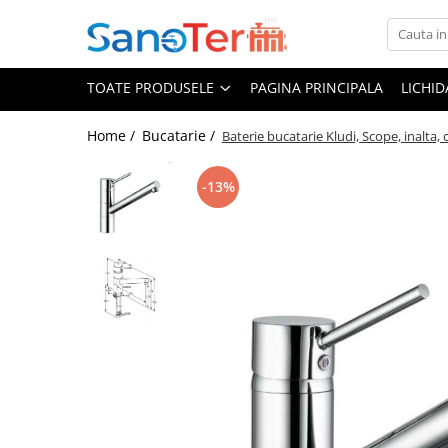
Toate Produsele
TOATE PRODUSELE
PAGINA PRINCIPALA
LICHI
Obiecte Sanitare
Lavoare
Home /
Bucatarie /
Baterie bucatarie Kludi, Scope, inalta,
Lavoare pe perete
-13%
Lavoare pe blat
Lavoare incastrabile
Lavoare sub blat
Lavoare Colt Duble Speciale
Lavoare stative
Lavoare pe mobilier
Seturi Lavoare
Vase wc
Vase wc suspendate
Vase wc statative