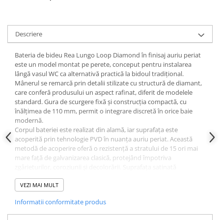
Masti, sifoane si suporturi cazi
baie
Cazi freestanding
Descriere
Cazi dreptunghiulare
Bateria de bideu Rea Lungo Loop Diamond în finisaj auriu periat
Cazi de colt
este un model montat pe perete, conceput pentru instalarea
lângă vasul WC ca alternativă practică la bidoul tradițional.
Paravane de cada
Mânerul se remarcă prin detalii stilizate cu structură de diamant,
Masti, sifoane si suporturi cazi
care conferă produsului un aspect rafinat, diferit de modelele
standard. Gura de scurgere fixă și construcția compactă, cu
Cabine dus
înălțimea de 110 mm, permit o integrare discretă în orice baie
Cabine de dus dreptunghiulare
modernă.
Corpul bateriei este realizat din alamă, iar suprafața este
Cabine de dus patrate
acoperită prin tehnologie PVD în nuanța auriu periat. Această
metodă de acoperire oferă o rezistență a stratului de 15 ori mai
Cabine de dus pentagonale
mare față de galvanizarea clasică, protejând împotriva
Cabine de dus semirotunde
zgârieturilor, coroziunii și decolorării. Suprafața satinată
facilitează mascarea amprentelor și este ușor de întreținut.
Cadite de dus
Racordul standard de 1/2 țoli asigură compatibilitate cu
VEZI MAI MULT
majoritatea instalațiilor existente. Produsul este fragil - verificați
Cadite semitorunde
Informatii conformitate produs
integritatea coletului la livrare înainte de a semna de primire.
Cadite dreptunghiulare
Bateria se montează pe perete, cu elementele de instalare