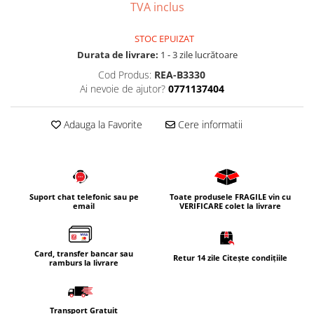
TVA inclus
Corpuri iluminat
Oglinzi cu iluminare
STOC EPUIZAT
Oglinzi cu dulapior
Durata de livrare:
1 - 3 zile lucrătoare
Oglinzi simple
Cod Produs:
REA-B3330
Ai nevoie de ajutor?
0771137404
Mobilier Lavoar baie
Dulapuri de baie
Adauga la Favorite
Cere informatii
Rafturi incastrate
Accesorii pentru mobila
Baterii baie
Baterii lavoar
Suport chat telefonic sau pe
Toate produsele FRAGILE vin cu
email
VERIFICARE colet la livrare
Baterii cada
Baterii dus
Card, transfer bancar sau
Retur 14 zile Citește condițiile
Seturi baterii
ramburs la livrare
Baterii bideu si dus igienic
Cazi baie
Transport Gratuit