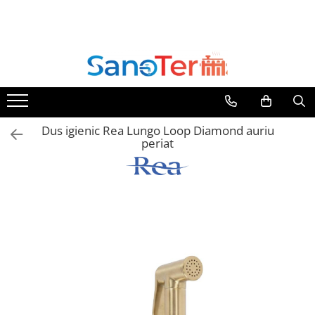
Toate Produsele
Obiecte Sanitare
Lavoare
Lavoare pe perete
Dus igienic Rea Lungo Loop Diamond auriu
Lavoare pe blat
periat
Lavoare incastrabile
Lavoare sub blat
Lavoare Colt Duble Speciale
Lavoare stative
Lavoare pe mobilier
Seturi Lavoare
Vase wc
Vase wc suspendate
Vase wc statative