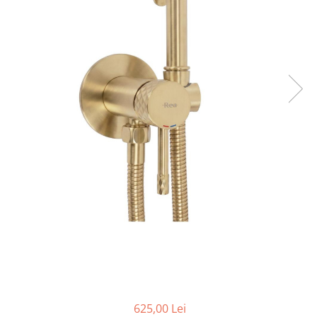
Seturi vase wc monobloc
Accesorii vase wc
Capace wc
Bideuri
Bideuri suspendate
Bideuri statative
Piedestale
Pisoare
Rezervoare wc
Rezervore incastrate
Clapete de actionare
Rezervoare aparente
Rame instalare
Mobilier Baie
Seturi de mobilier si lavoar
625,00 Lei
Oglinzi baie si corpuri iluminat