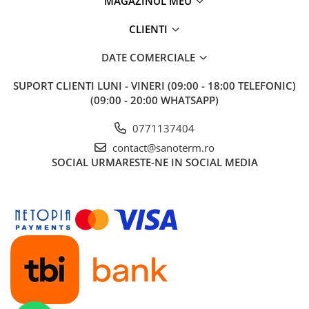
MAGAZINUL MEU
Teava PE-RT PE-XA
Placa cu nuturi
CLIENTI
Accesorii incalzire
DATE COMERCIALE
Echipamente de incalzire
SUPORT CLIENTI
LUNI - VINERI (09:00 - 18:00 TELEFONIC)
Calorifere de baie
(09:00 - 20:00 WHATSAPP)
Radiatoare otel
0771137404
Radiator aluminiu
contact@sanoterm.ro
Cazane ardere naturala
SOCIAL
URMARESTE-NE IN SOCIAL MEDIA
Termoseminee pe peleti/lemn
Robineti calorifer
Fitinguri Robineti
Robineti apa
Fitinguri alama