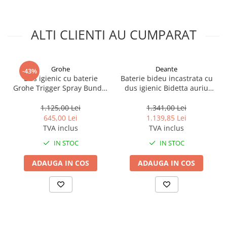
Accesorii baie
Accesorii lavoar
ALTI CLIENTI AU CUMPARAT
Accesorii dus
Accesorii toaleta
Cuiere si suporturi prosoape
Grohe
Deante
-43%
Dus igienic cu baterie
Baterie bideu incastrata cu
Mozaic
Grohe Trigger Spray Bundle
dus igienic Bidetta auriu
crom lucios
periat Deante Arnika
Robinete coltar
1.125,00 Lei
1.341,00 Lei
Sifoane, ventile si racorduri
645,00 Lei
1.139,85 Lei
TVA inclus
TVA inclus
Sifoane si ventile lavoar
Sifoane si ventile cada
IN STOC
IN STOC
Sifoane si ventile cadita dus
ADAUGA IN COS
ADAUGA IN COS
Sifoane pardoseala si terasa
Bucatarie
Baterii Bucatarie
Baterii cu dus extractabil
Baterii clasice