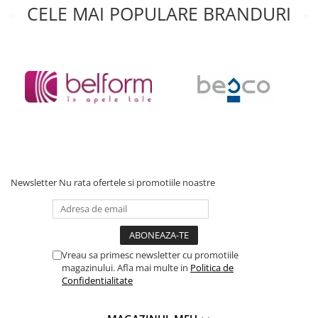
CELE MAI POPULARE BRANDURI
Baterii cu dus extractabil
Baterii cu pipa flexibila
Chiuvete bucatarie
Chiuvete Compozit
Chiuvete Inox
Accesorii chiuvete
Seturi chiuvete si baterii
Incalzire in pardoseala
Pachet complet
Newsletter
Nu rata ofertele si promotiile noastre
Distribuitoare
Grup amestec
Automatizari
Vreau sa primesc newsletter cu promotiile
Pompe recirculare
magazinului. Afla mai multe in
Politica de
Pompa ridicare presiune
Confidentialitate
Cutii distribuitoare