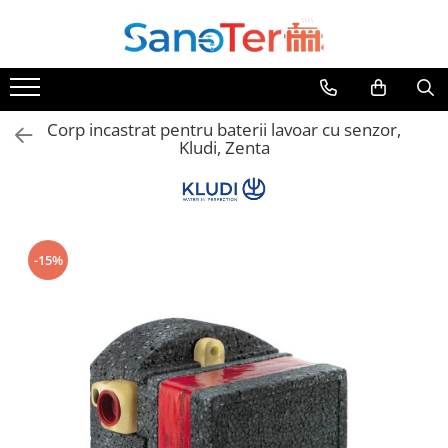
Toate Produsele
Obiecte Sanitare
Corp incastrat pentru baterii lavoar cu senzor,
Lavoare
Kludi, Zenta
Lavoare pe perete
Lavoare pe blat
Lavoare incastrabile
Lavoare sub blat
-15%
Lavoare Colt Duble Speciale
Lavoare stative
Lavoare pe mobilier
Seturi Lavoare
Vase wc
Vase wc suspendate
Vase wc statative