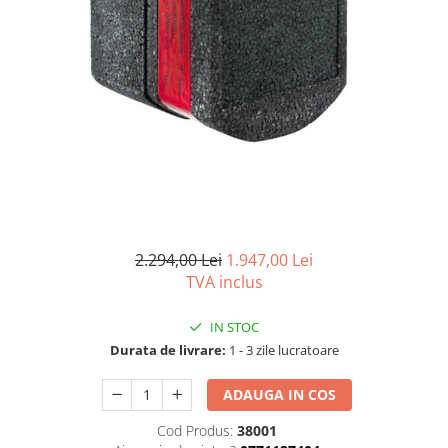
Seturi vase wc monobloc
Accesorii vase wc
Capace wc
Bideuri
Bideuri suspendate
Bideuri statative
Piedestale
Pisoare
Rezervoare wc
2.294,00 Lei
1.947,00 Lei
Rezervore incastrate
TVA inclus
Clapete de actionare
Rezervoare aparente
IN STOC
Durata de livrare:
1 - 3 zile lucratoare
Rame instalare
Mobilier Baie
ADAUGA IN COS
Seturi de mobilier si lavoar
Cod Produs:
38001
Oglinzi baie si corpuri iluminat