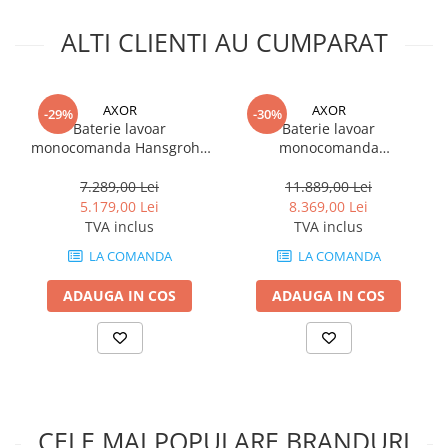
Cadite patrate
Cadite semirotunde
ALTI CLIENTI AU CUMPARAT
Cadita pentagonala
Paravan de dus
AXOR
AXOR
Rigole si canale de scurgere dus
-29%
-30%
Baterie lavoar
Baterie lavoar
Usi si pereti
monocomanda Hansgrohe
monocomanda
Axor MyEdition cu 3
freestanding Hansgrohe
Usi batante
elemente
Axor MyEdition
7.289,00 Lei
11.889,00 Lei
Usi culisante
5.179,00 Lei
8.369,00 Lei
TVA inclus
TVA inclus
Usi pliabile
Pereti ficsi
LA COMANDA
LA COMANDA
Sisteme de dus
ADAUGA IN COS
ADAUGA IN COS
Coloane de dus
Sisteme de dus incastrate
Seturi de dus
Pare, furtunuri si accesorii
Brate si palarii dus
CELE MAI POPULARE BRANDURI