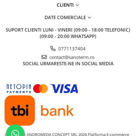
CLIENTI
Baterii cu dus extractabil
Baterii cu pipa flexibila
DATE COMERCIALE
Chiuvete bucatarie
SUPORT CLIENTI
LUNI - VINERI (09:00 - 18:00 TELEFONIC)
Chiuvete Compozit
(09:00 - 20:00 WHATSAPP)
Chiuvete Inox
Accesorii chiuvete
0771137404
Seturi chiuvete si baterii
contact@sanoterm.ro
SOCIAL
URMARESTE-NE IN SOCIAL MEDIA
Incalzire in pardoseala
Pachet complet
Distribuitoare
Grup amestec
Automatizari
Pompe recirculare
Pompa ridicare presiune
Cutii distribuitoare
©Copyright ANDROMEDA CONCEPT SRL 2026
Platforma E-commerce