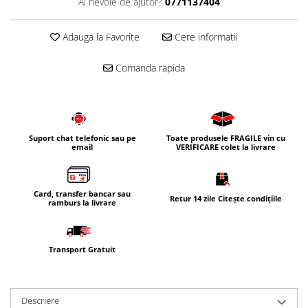
Ai nevoie de ajutor?
0771137404
Corpuri iluminat
Oglinzi cu iluminare
Adauga la Favorite
Cere informatii
Oglinzi cu dulapior
Comanda rapida
Oglinzi simple
Mobilier Lavoar baie
Dulapuri de baie
Rafturi incastrate
Suport chat telefonic sau pe
Toate produsele FRAGILE vin cu
email
VERIFICARE colet la livrare
Accesorii pentru mobila
Baterii baie
Baterii lavoar
Card, transfer bancar sau
Retur 14 zile Citește condițiile
ramburs la livrare
Baterii cada
Baterii dus
Transport Gratuit
Seturi baterii
Baterii bideu si dus igienic
Cazi baie
Descriere