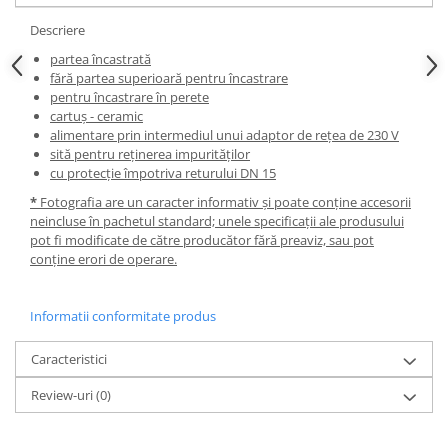
Masti, sifoane si suporturi cazi
Descriere
baie
partea încastrată
Cazi freestanding
fără partea superioară pentru încastrare
Cazi dreptunghiulare
pentru încastrare în perete
cartuș - ceramic
Cazi de colt
alimentare prin intermediul unui adaptor de rețea de 230 V
sită pentru reținerea impurităților
Paravane de cada
cu protecție împotriva returului DN 15
Masti, sifoane si suporturi cazi
*
Fotografia are un caracter informativ și poate conține accesorii
Cabine dus
neincluse în pachetul standard; unele specificații ale produsului
pot fi modificate de către producător fără preaviz, sau pot
Cabine de dus dreptunghiulare
conține erori de operare.
Cabine de dus patrate
Cabine de dus pentagonale
Informatii conformitate produs
Cabine de dus semirotunde
Caracteristici
Cadite de dus
Review-uri
(0)
Cadite semitorunde
Cadite dreptunghiulare