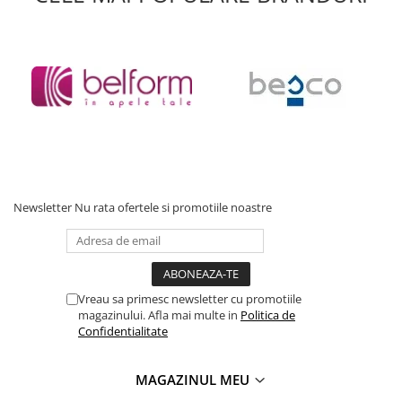
Accesorii baie
Accesorii lavoar
Accesorii dus
Accesorii toaleta
Cuiere si suporturi prosoape
Mozaic
Robinete coltar
Sifoane, ventile si racorduri
Newsletter
Nu rata ofertele si promotiile noastre
Sifoane si ventile lavoar
Sifoane si ventile cada
Sifoane si ventile cadita dus
Sifoane pardoseala si terasa
Vreau sa primesc newsletter cu promotiile
magazinului. Afla mai multe in
Politica de
Bucatarie
Confidentialitate
Baterii Bucatarie
Baterii cu dus extractabil
MAGAZINUL MEU
Baterii clasice