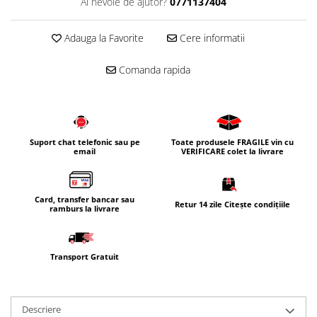
Ai nevoie de ajutor?
0771137404
Corpuri iluminat
Oglinzi cu iluminare
Adauga la Favorite
Cere informatii
Oglinzi cu dulapior
Comanda rapida
Oglinzi simple
Mobilier Lavoar baie
Dulapuri de baie
Rafturi incastrate
Suport chat telefonic sau pe
Toate produsele FRAGILE vin cu
email
VERIFICARE colet la livrare
Accesorii pentru mobila
Baterii baie
Baterii lavoar
Card, transfer bancar sau
Retur 14 zile Citește condițiile
ramburs la livrare
Baterii cada
Baterii dus
Transport Gratuit
Seturi baterii
Baterii bideu si dus igienic
Cazi baie
Descriere