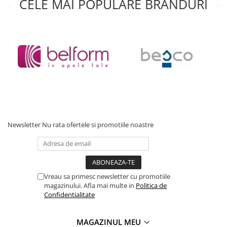
CELE MAI POPULARE BRANDURI
Accesorii baie
Accesorii lavoar
Accesorii dus
Accesorii toaleta
Cuiere si suporturi prosoape
Mozaic
Robinete coltar
Sifoane, ventile si racorduri
Newsletter
Nu rata ofertele si promotiile noastre
Sifoane si ventile lavoar
Sifoane si ventile cada
Sifoane si ventile cadita dus
Sifoane pardoseala si terasa
Vreau sa primesc newsletter cu promotiile
Bucatarie
magazinului. Afla mai multe in
Politica de
Baterii Bucatarie
Confidentialitate
Baterii cu dus extractabil
MAGAZINUL MEU
Baterii clasice