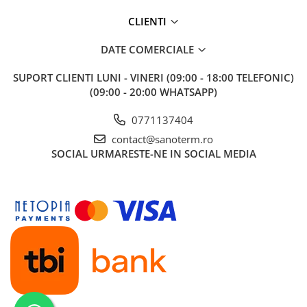
Baterii cu dus extractabil
CLIENTI
Baterii cu pipa flexibila
Chiuvete bucatarie
DATE COMERCIALE
Chiuvete Compozit
SUPORT CLIENTI
LUNI - VINERI (09:00 - 18:00 TELEFONIC)
Chiuvete Inox
(09:00 - 20:00 WHATSAPP)
Accesorii chiuvete
0771137404
Seturi chiuvete si baterii
contact@sanoterm.ro
Incalzire in pardoseala
SOCIAL
URMARESTE-NE IN SOCIAL MEDIA
Pachet complet
Distribuitoare
Grup amestec
Automatizari
Pompe recirculare
Pompa ridicare presiune
Cutii distribuitoare