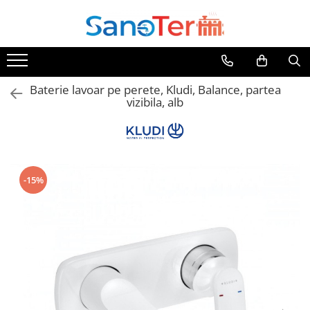
Toate Produsele
Obiecte Sanitare
Baterie lavoar pe perete, Kludi, Balance, partea
Lavoare
vizibila, alb
Lavoare pe perete
Lavoare pe blat
Lavoare incastrabile
Lavoare sub blat
-15%
Lavoare Colt Duble Speciale
Lavoare stative
Lavoare pe mobilier
Seturi Lavoare
Vase wc
Vase wc suspendate
Vase wc statative