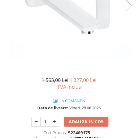
Seturi vase wc monobloc
Accesorii vase wc
Capace wc
Bideuri
Bideuri suspendate
Bideuri statative
Piedestale
Pisoare
Rezervoare wc
1.563,00 Lei
1.327,00 Lei
Rezervore incastrate
TVA inclus
Clapete de actionare
Rezervoare aparente
LA COMANDA
Data de livrare:
Vineri, 28.08.2026
Rame instalare
Mobilier Baie
ADAUGA IN COS
Seturi de mobilier si lavoar
Cod Produs:
522469175
Oglinzi baie si corpuri iluminat