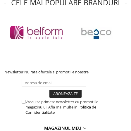
CELE MAI POPULARE BRANDURI
Accesorii baie
Accesorii lavoar
Accesorii dus
Accesorii toaleta
Cuiere si suporturi prosoape
Mozaic
Robinete coltar
Sifoane, ventile si racorduri
Newsletter
Nu rata ofertele si promotiile noastre
Sifoane si ventile lavoar
Sifoane si ventile cada
Sifoane si ventile cadita dus
Sifoane pardoseala si terasa
Vreau sa primesc newsletter cu promotiile
Bucatarie
magazinului. Afla mai multe in
Politica de
Baterii Bucatarie
Confidentialitate
Baterii cu dus extractabil
MAGAZINUL MEU
Baterii clasice