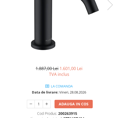
Seturi vase wc monobloc
Accesorii vase wc
Capace wc
Bideuri
Bideuri suspendate
Bideuri statative
Piedestale
Pisoare
Rezervoare wc
1.887,00 Lei
1.601,00 Lei
Rezervore incastrate
TVA inclus
Clapete de actionare
Rezervoare aparente
LA COMANDA
Data de livrare:
Vineri, 28.08.2026
Rame instalare
Mobilier Baie
ADAUGA IN COS
Seturi de mobilier si lavoar
Cod Produs:
200263915
Oglinzi baie si corpuri iluminat