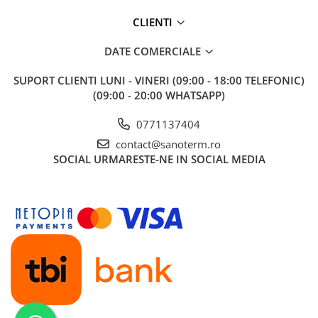
Baterii cu dus extractabil
CLIENTI
Baterii cu pipa flexibila
Chiuvete bucatarie
DATE COMERCIALE
Chiuvete Compozit
SUPORT CLIENTI
LUNI - VINERI (09:00 - 18:00 TELEFONIC)
Chiuvete Inox
(09:00 - 20:00 WHATSAPP)
Accesorii chiuvete
0771137404
Seturi chiuvete si baterii
contact@sanoterm.ro
Incalzire in pardoseala
SOCIAL
URMARESTE-NE IN SOCIAL MEDIA
Pachet complet
Distribuitoare
Grup amestec
Automatizari
Pompe recirculare
Pompa ridicare presiune
Cutii distribuitoare