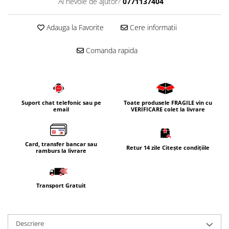
Ai nevoie de ajutor?
0771137404
Corpuri iluminat
Oglinzi cu iluminare
Adauga la Favorite
Cere informatii
Oglinzi cu dulapior
Comanda rapida
Oglinzi simple
Mobilier Lavoar baie
Dulapuri de baie
Rafturi incastrate
Suport chat telefonic sau pe
Toate produsele FRAGILE vin cu
email
VERIFICARE colet la livrare
Accesorii pentru mobila
Baterii baie
Baterii lavoar
Card, transfer bancar sau
Retur 14 zile Citește condițiile
ramburs la livrare
Baterii cada
Baterii dus
Transport Gratuit
Seturi baterii
Baterii bideu si dus igienic
Cazi baie
Descriere