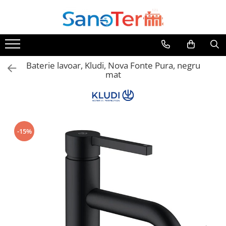
Toate Produsele
Obiecte Sanitare
Baterie lavoar, Kludi, Nova Fonte Pura, negru
Lavoare
mat
Lavoare pe perete
Lavoare pe blat
Lavoare incastrabile
Lavoare sub blat
-15%
Lavoare Colt Duble Speciale
Lavoare stative
Lavoare pe mobilier
Seturi Lavoare
Vase wc
Vase wc suspendate
Vase wc statative