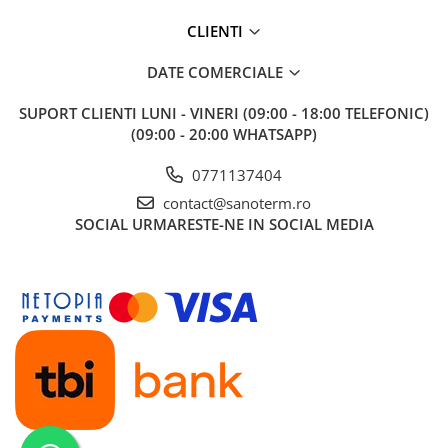
Baterii cu dus extractabil
CLIENTI
Baterii cu pipa flexibila
Chiuvete bucatarie
DATE COMERCIALE
Chiuvete Compozit
SUPORT CLIENTI
LUNI - VINERI (09:00 - 18:00 TELEFONIC)
Chiuvete Inox
(09:00 - 20:00 WHATSAPP)
Accesorii chiuvete
0771137404
Seturi chiuvete si baterii
contact@sanoterm.ro
Incalzire in pardoseala
SOCIAL
URMARESTE-NE IN SOCIAL MEDIA
Pachet complet
Distribuitoare
Grup amestec
Automatizari
Pompe recirculare
Pompa ridicare presiune
Cutii distribuitoare