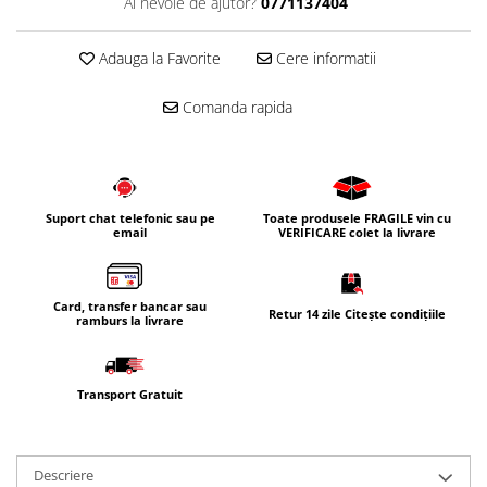
Ai nevoie de ajutor?
0771137404
Corpuri iluminat
Oglinzi cu iluminare
Adauga la Favorite
Cere informatii
Oglinzi cu dulapior
Comanda rapida
Oglinzi simple
Mobilier Lavoar baie
Dulapuri de baie
Rafturi incastrate
Suport chat telefonic sau pe
Toate produsele FRAGILE vin cu
email
VERIFICARE colet la livrare
Accesorii pentru mobila
Baterii baie
Baterii lavoar
Card, transfer bancar sau
Retur 14 zile Citește condițiile
ramburs la livrare
Baterii cada
Baterii dus
Transport Gratuit
Seturi baterii
Baterii bideu si dus igienic
Cazi baie
Descriere