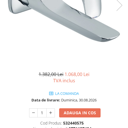
Seturi vase wc monobloc
Accesorii vase wc
Capace wc
Bideuri
Bideuri suspendate
Bideuri statative
Piedestale
Pisoare
Rezervoare wc
1.382,00 Lei
1.068,00 Lei
Rezervore incastrate
TVA inclus
Clapete de actionare
Rezervoare aparente
LA COMANDA
Data de livrare:
Duminica, 30.08.2026
Rame instalare
Mobilier Baie
ADAUGA IN COS
Seturi de mobilier si lavoar
Cod Produs:
532440575
Oglinzi baie si corpuri iluminat