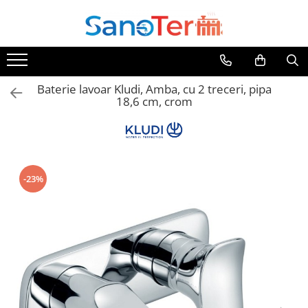
Toate Produsele
Obiecte Sanitare
Baterie lavoar Kludi, Amba, cu 2 treceri, pipa
Lavoare
18,6 cm, crom
Lavoare pe perete
Lavoare pe blat
Lavoare incastrabile
Lavoare sub blat
-23%
Lavoare Colt Duble Speciale
Lavoare stative
Lavoare pe mobilier
Seturi Lavoare
Vase wc
Vase wc suspendate
Vase wc statative