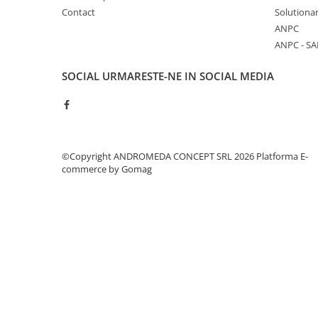
Accesorii baie
Contact
Solutionar
Accesorii lavoar
ANPC
ANPC - SA
Accesorii dus
Accesorii toaleta
SOCIAL
URMARESTE-NE IN SOCIAL MEDIA
Cuiere si suporturi prosoape
Mozaic
Robinete coltar
©Copyright ANDROMEDA CONCEPT SRL 2026
Platforma E-
Sifoane, ventile si racorduri
commerce by Gomag
Sifoane si ventile lavoar
Sifoane si ventile cada
Sifoane si ventile cadita dus
Sifoane pardoseala si terasa
Bucatarie
Baterii Bucatarie
Baterii cu dus extractabil
Baterii clasice