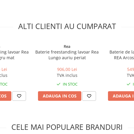
perete
ALTI CLIENTI AU CUMPARAT
a
Rea
ding lavoar Rea
Baterie freestanding lavoar Rea
Baterie de l
gru mat
Lungo auriu periat
REA Arcos
 Lei
906,00 Lei
549
rodusele Rea cu codul promotional
clus
TVA inclus
TVA
FRAGILE. Pentru orice intrebare,
STOC
IN STOC
COS
ADAUGA IN COS
ADAUGA I
CELE MAI POPULARE BRANDURI