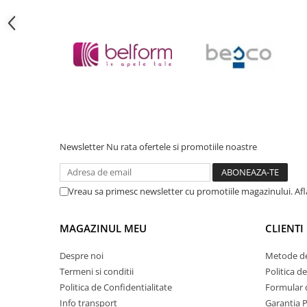
Cadite patrate
Cadite semirotunde
Cadita pentagonala
Paravan de dus
Rigole si canale de scurgere dus
Usi si pereti
Usi batante
Usi culisante
Newsletter
Nu rata ofertele si promotiile noastre
Usi pliabile
Pereti ficsi
Sisteme de dus
Vreau sa primesc newsletter cu promotiile magazinului. Af
Coloane de dus
MAGAZINUL MEU
CLIENTI
Sisteme de dus incastrate
Seturi de dus
Despre noi
Metode de
Termeni si conditii
Politica d
Pare, furtunuri si accesorii
Politica de Confidentialitate
Formular 
Brate si palarii dus
Info transport
Garantia 