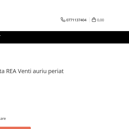
0771137404
0,00
T
ta REA Venti auriu periat
oare