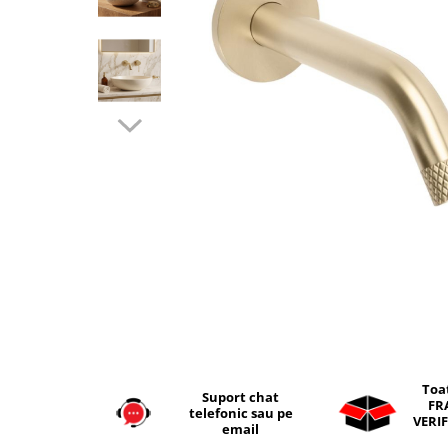
Seturi vase wc monobloc
Accesorii vase wc
Capace wc
Bideuri
Bideuri suspendate
Bideuri statative
Piedestale
Pisoare
Rezervoare wc
Rezervore incastrate
Clapete de actionare
Rezervoare aparente
Rame instalare
Mobilier Baie
Toa
Suport chat
FR
Seturi de mobilier si lavoar
telefonic sau pe
VERIF
email
Oglinzi baie si corpuri iluminat