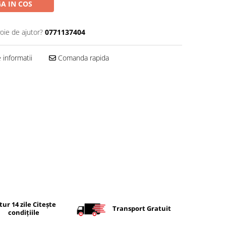
A IN COS
oie de ajutor?
0771137404
informatii
Comanda rapida
tur 14 zile Citește
Transport Gratuit
condițiile