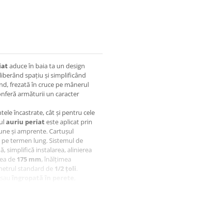
iat
aduce în baia ta un design
iberând spațiu și simplificând
nd, frezată în cruce pe mânerul
conferă armăturii un caracter
tele încastrate, cât și pentru cele
jul
auriu periat
este aplicat prin
ziune și amprente. Cartușul
a pe termen lung. Sistemul de
ă, simplifică instalarea, alinierea
mea de
175 mm
, înălțimea
iametrul standard de
1/2 țoli
.
sau
îngropată în perete
,
 interioare moderne cu accente
esare instalării, acestea putând fi
ar incastrata REA