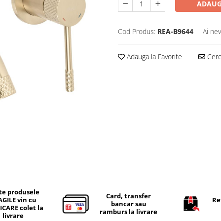
ADAUG
Cod Produs:
REA-B9644
Ai nev
Adauga la Favorite
Cere 
te produsele
Card, transfer
AGILE vin cu
Re
bancar sau
ICARE colet la
ramburs la livrare
livrare