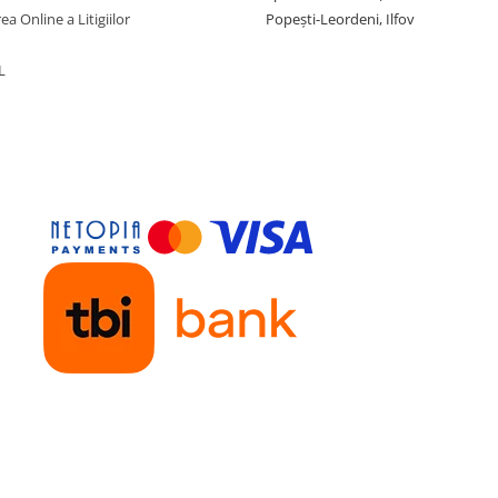
ea Online a Litigiilor
Popești-Leordeni, Ilfov
L