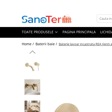
Toate Produsele
Obiecte Sanitare
TOATE PRODUSELE
PAGINA PRINCIPALA
LICHI
Lavoare
Lavoare pe perete
Home /
Baterii baie /
Baterie lavoar incastrata REA Venti a
Lavoare pe blat
Lavoare incastrabile
Lavoare sub blat
Lavoare Colt Duble Speciale
Lavoare stative
Lavoare pe mobilier
Seturi Lavoare
Vase wc
Vase wc suspendate
Vase wc statative