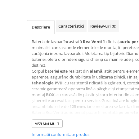
Corpuri iluminat
Oglinzi cu iluminare
Oglinzi cu dulapior
Caracteristici
Review-uri
(0)
Descriere
Oglinzi simple
Mobilier Lavoar baie
Bateria de lavoar încastrată
Rea Venti
în finisaj
auriu per
minimalist care ascunde elementele de montaj în perete, el
Dulapuri de baie
curățenia în zona lavoarului. Moletarea tip bijuterie Diamo
Rafturi incastrate
bateriei, oferă o prindere sigură chiar și cu mâinile ude și 
distinct.
Accesorii pentru mobila
Corpul bateriei este realizat din
alamă
, atât pentru elemen
aparente, asigurând durabilitate în utilizarea zilnică. Finisa
Baterii baie
tehnologie PVD
, cu rezistență ridicată la zgârieturi, coro
Baterii lavoar
ceramic garantează operarea lină a pârghiei și etanșeitate
montaj
BOX
, cu carcasă din plastic și corp interior din alam
Baterii cada
și permite accesul facil pentru service. Gura fixă are lungi
Baterii dus
ansamblului este de
125 mm
, iar conectarea se face la d
Bateria Rea Venti auriu periat poate fi montată
pe perete
Seturi baterii
potrivindu-se atât în băi cu stil industrial și loft, cât și în
calde. Verificați disponibilitatea accesoriilor de montaj nec
VEZI MAI MULT
Baterii bideu si dus igienic
comercializate separat.
Informatii conformitate produs
Cazi baie
Specificații tehnice Baterie lavo