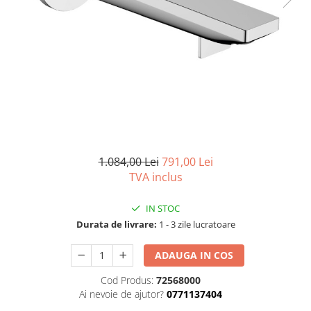
Capace wc
Usi batante
Usi culisante
Bideuri
Usi pliabile
Bideuri suspendate
Pereti ficsi
Bideuri statative
Piedestale
Pisoare
1.084,00 Lei
791,00 Lei
TVA inclus
IN STOC
Durata de livrare:
1 - 3 zile lucratoare
ADAUGA IN COS
Cod Produs:
72568000
Ai nevoie de ajutor?
0771137404