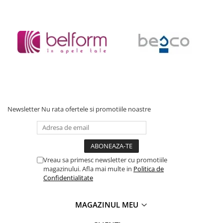
tendintele.
*
Fotografia are un caracter informativ și poate conține accesorii
neincluse în pachetul standard; unele specificații ale produsului
pot fi modificate de către producător fără preaviz, sau pot
conține erori de operare.
Newsletter
Nu rata ofertele si promotiile noastre
Vreau sa primesc newsletter cu promotiile
magazinului. Afla mai multe in
Politica de
Confidentialitate
MAGAZINUL MEU