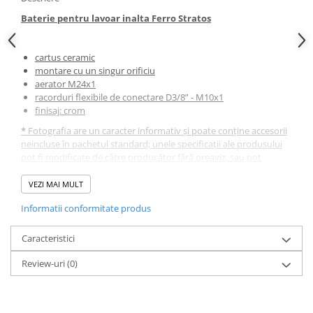
Baterie pentru lavoar inalta Ferro Stratos
cartus ceramic
montare cu un singur orificiu
aerator M24x1
racorduri flexibile de conectare D3/8” - M10x1
finisaj: crom
*
Fotografia are un caracter informativ și poate conține accesorii
neincluse în pachetul standard; unele specificații ale produsului
pot fi modificate de către producător fără preaviz, sau pot
conține erori de operare.
VEZI MAI MULT
Informatii conformitate produs
Caracteristici
Review-uri
(0)