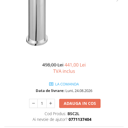
Capace wc
Usi batante
Usi culisante
Bideuri
Usi pliabile
Bideuri suspendate
Pereti ficsi
Bideuri statative
Piedestale
Pisoare
498,00 Lei
441,00 Lei
TVA inclus
LA COMANDA
Data de livrare:
Luni, 24.08.2026
ADAUGA IN COS
Cod Produs:
BSC2L
Ai nevoie de ajutor?
0771137404