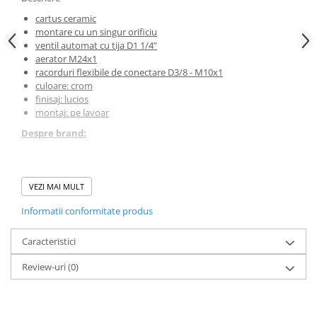
cartus ceramic
montare cu un singur orificiu
ventil automat cu tija D1 1/4”
aerator M24x1
racorduri flexibile de conectare D3/8 - M10x1
culoare: crom
finisaj: lucios
montaj: pe lavoar
Despre brand:
Ferro este o marca cu renume la nivel mondial pentru
amenajarea bailor specializati pe obiecte sanitare, baterii, dusuri,
VEZI MAI MULT
accesorii, instalatii si sifoane.
Informatii conformitate produs
*
Fotografia are un caracter informativ și poate conține accesorii
Caracteristici
neincluse în pachetul standard; unele specificații ale produsului
pot fi modificate de către producător fără preaviz, sau pot
Review-uri
(0)
conține erori de operare.