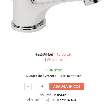
Capace wc
Usi batante
Usi culisante
Bideuri
Usi pliabile
Bideuri suspendate
Pereti ficsi
Bideuri statative
Piedestale
Pisoare
122,00 Lei
115,00 Lei
TVA inclus
IN STOC
Durata de livrare:
1 - 3 zile lucratoare
ADAUGA IN COS
Cod Produs:
BSM2
Ai nevoie de ajutor?
0771137404