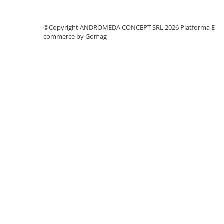
Accesorii baie
Accesorii lavoar
©Copyright ANDROMEDA CONCEPT SRL 2026
Platforma E-
Accesorii dus
commerce by Gomag
Accesorii toaleta
Cuiere si suporturi prosoape
Mozaic
Robinete coltar
Sifoane, ventile si racorduri
Sifoane si ventile lavoar
Sifoane si ventile cada
Sifoane si ventile cadita dus
Sifoane pardoseala si terasa
Bucatarie
Baterii Bucatarie
Baterii cu dus extractabil
Baterii clasice