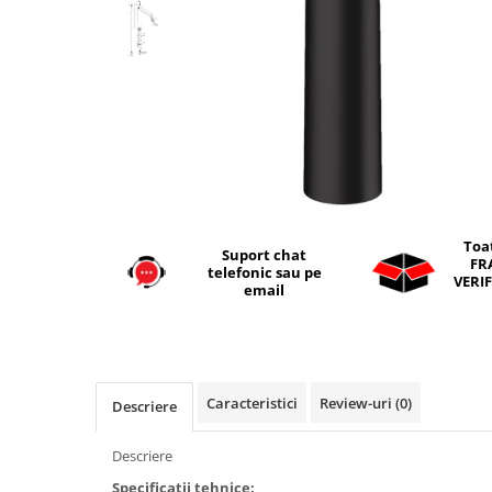
Seturi vase wc monobloc
Accesorii vase wc
Capace wc
Bideuri
Bideuri suspendate
Bideuri statative
Piedestale
Pisoare
Toa
Suport chat
Rezervoare wc
FR
telefonic sau pe
VERIF
Rezervore incastrate
email
Clapete de actionare
Rezervoare aparente
Rame instalare
Caracteristici
Review-uri
(0)
Descriere
Mobilier Baie
Seturi de mobilier si lavoar
Descriere
Oglinzi baie si corpuri iluminat
Specificatii tehnice: