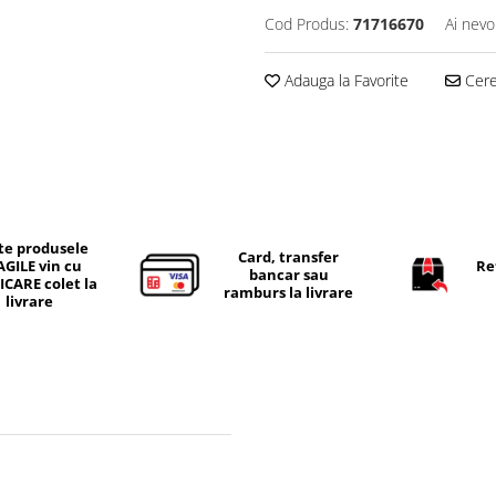
Cod Produs:
71716670
Ai nevo
Adauga la Favorite
Cere 
te produsele
Card, transfer
AGILE vin cu
Re
bancar sau
ICARE colet la
ramburs la livrare
livrare