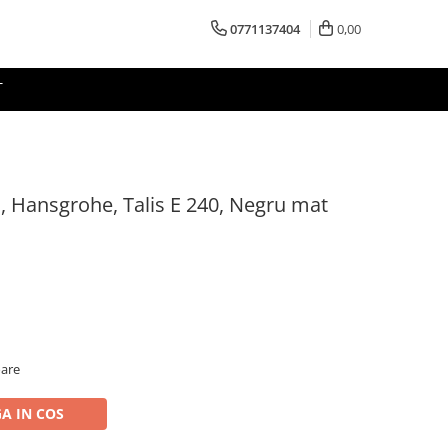
0771137404
0,00
T
il, Hansgrohe, Talis E 240, Negru mat
oare
A IN COS