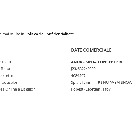
n model in domeniul obiectelor
durile. S-au remarcat prin obiecte
Timp de mai multe decenii,
la mai multe in
Politica de Confidentialitate
esorii neincluse în pachetul
te de către producător fără
DATE COMERCIALE
 Plata
ANDROMEDA CONCEPT SRL
e Retur
J23/6322/2022
de retur
46845674
Produselor
Splaiul unirii nr 9 ( NU AVEM SHO
ea Online a Litigiilor
Popești-Leordeni, Ilfov
L