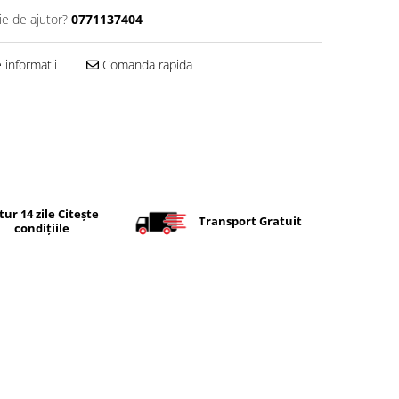
ie de ajutor?
0771137404
informatii
Comanda rapida
tur 14 zile Citește
Transport Gratuit
condițiile