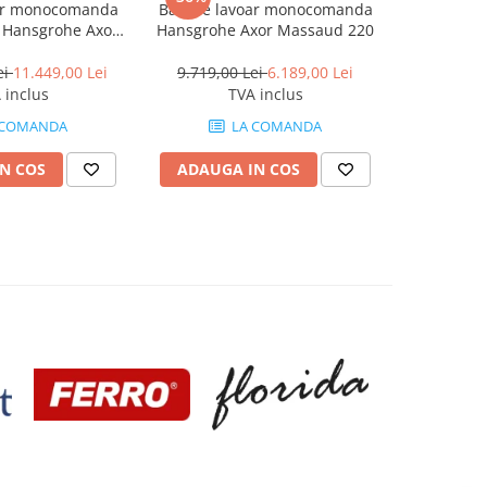
oar monocomanda
Baterie lavoar monocomanda
Baterie l
 Hansgrohe Axor
Hansgrohe Axor Massaud 220
Hansgrohe 
Edge
ei
11.449,00 Lei
9.719,00 Lei
6.189,00 Lei
7.289,0
 inclus
TVA inclus
 COMANDA
LA COMANDA
N COS
ADAUGA IN COS
ADAUG