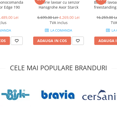
 monocomanda
Baterie lavoar cu senzor
Baterie lav
jeturi senzationale. In plus,
or Edge 190
Hansgrohe Axor Starck
freestanding
.489,00 Lei
6.699,00 Lei
4.269,00 Lei
16.259,00 L
clus
TVA inclus
TVA
torului prin dimensiuni
a va stropi.
MANDA
LA COMANDA
LA
COS
ADAUGA IN COS
ADAUGA I
 tehnologia EcoSmart consuma cu
e. Mai mult, consumul mai scazut
a inseamna mai putine emisii de
t este bun atat pentru mediu cat
nstant apa potabila.
CELE MAI POPULARE BRANDURI
lor primeaza. Partea
alitate pentru clientii sai.
enabilitatii. Se fac remarcati prin