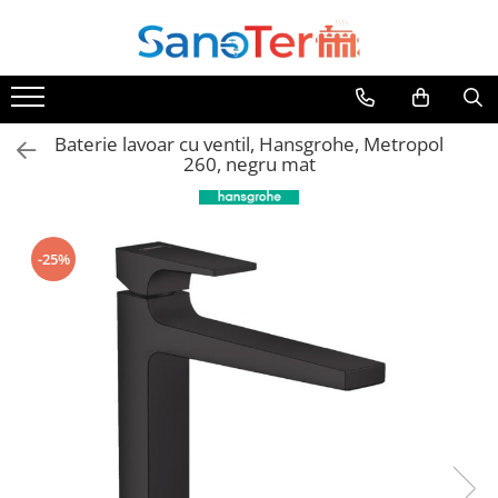
Toate Produsele
Obiecte Sanitare
Baterie lavoar cu ventil, Hansgrohe, Metropol
Lavoare
260, negru mat
Lavoare pe perete
Lavoare pe blat
Lavoare incastrabile
-25%
Lavoare sub blat
Lavoare Colt Duble Speciale
Lavoare stative
Lavoare pe mobilier
Seturi Lavoare
Vase wc
Vase wc suspendate
Vase wc statative