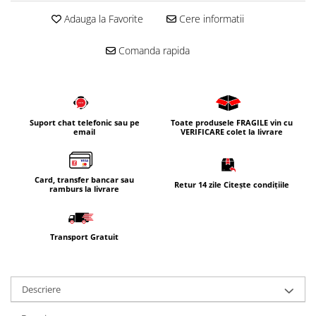
Corpuri iluminat
Adauga la Favorite
Cere informatii
Oglinzi cu iluminare
Comanda rapida
Oglinzi cu dulapior
Oglinzi simple
Mobilier Lavoar baie
Dulapuri de baie
Suport chat telefonic sau pe
Toate produsele FRAGILE vin cu
email
VERIFICARE colet la livrare
Rafturi incastrate
Accesorii pentru mobila
Baterii baie
Card, transfer bancar sau
Retur 14 zile Citește condițiile
ramburs la livrare
Baterii lavoar
Baterii cada
Transport Gratuit
Baterii dus
Seturi baterii
Baterii bideu si dus igienic
Descriere
Cazi baie