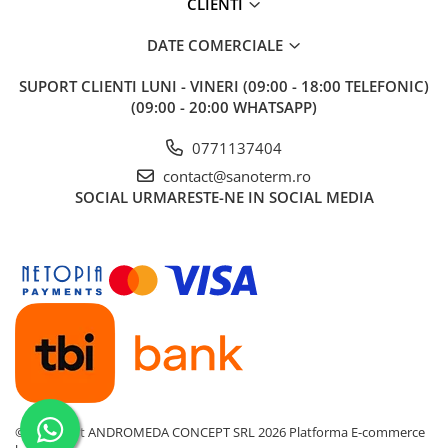
*
Fotografia are un caracter informativ și poate conține accesorii
CLIENTI
Baterii cu dus extractabil
neincluse în pachetul standard; unele specificații ale produsului
pot fi modificate de către producător fără preaviz, sau pot
DATE COMERCIALE
Baterii cu pipa flexibila
conține erori de operare.
Chiuvete bucatarie
SUPORT CLIENTI
LUNI - VINERI (09:00 - 18:00 TELEFONIC)
Chiuvete Compozit
(09:00 - 20:00 WHATSAPP)
Chiuvete Inox
0771137404
Accesorii chiuvete
contact@sanoterm.ro
Seturi chiuvete si baterii
SOCIAL
URMARESTE-NE IN SOCIAL MEDIA
Incalzire in pardoseala
Pachet complet
Distribuitoare
Grup amestec
Automatizari
Pompe recirculare
Pompa ridicare presiune
Cutii distribuitoare
©Copyright ANDROMEDA CONCEPT SRL 2026
Platforma E-commerce