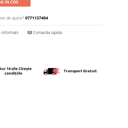
A IN COS
oie de ajutor?
0771137404
informatii
Comanda rapida
tur 14 zile Citește
Transport Gratuit
condițiile