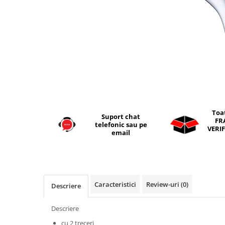
Seturi vase wc monobloc
Accesorii vase wc
Capace wc
Bideuri
Bideuri suspendate
Bideuri statative
Piedestale
Pisoare
Toa
Suport chat
Rezervoare wc
FR
telefonic sau pe
VERIF
Rezervore incastrate
email
Clapete de actionare
Rezervoare aparente
Rame instalare
Caracteristici
Review-uri
(0)
Descriere
Mobilier Baie
Seturi de mobilier si lavoar
Descriere
Oglinzi baie si corpuri iluminat
cu 2 treceri