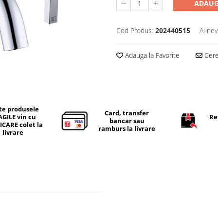
ADAUG
Cod Produs:
202440515
Ai nev
Adauga la Favorite
Cere 
te produsele
Card, transfer
AGILE vin cu
Re
bancar sau
ICARE colet la
ramburs la livrare
livrare