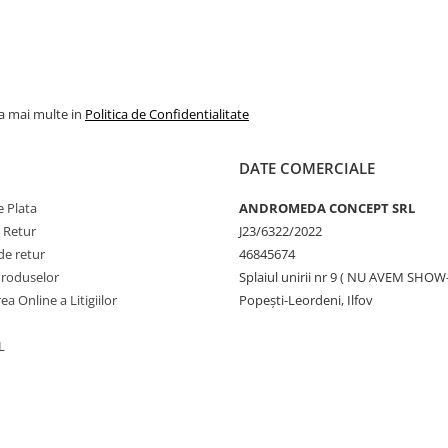
la mai multe in
Politica de Confidentialitate
DATE COMERCIALE
 Plata
ANDROMEDA CONCEPT SRL
e Retur
J23/6322/2022
de retur
46845674
Produselor
Splaiul unirii nr 9 ( NU AVEM SHO
ea Online a Litigiilor
Popești-Leordeni, Ilfov
L