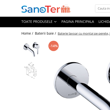
Toate Produsele
TOATE PRODUSELE
PAGINA PRINCIPALA
LICHI
Obiecte Sanitare
Lavoare
Home /
Baterii baie /
Baterie lavoar cu montaj pe perete,
Lavoare pe perete
-14%
Lavoare pe blat
Lavoare incastrabile
Lavoare sub blat
Lavoare Colt Duble Speciale
Lavoare stative
Lavoare pe mobilier
Seturi Lavoare
Vase wc
Vase wc suspendate
Vase wc statative