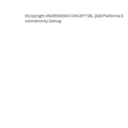
Accesorii baie
Accesorii lavoar
©Copyright ANDROMEDA CONCEPT SRL 2026
Platforma E-
Accesorii dus
commerce by Gomag
Accesorii toaleta
Cuiere si suporturi prosoape
Mozaic
Robinete coltar
Sifoane, ventile si racorduri
Sifoane si ventile lavoar
Sifoane si ventile cada
Sifoane si ventile cadita dus
Sifoane pardoseala si terasa
Bucatarie
Baterii Bucatarie
Baterii cu dus extractabil
Baterii clasice