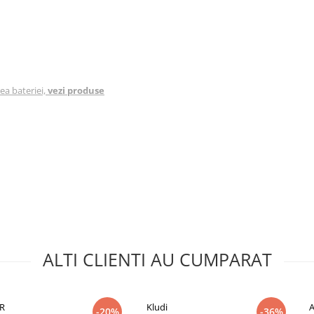
ea bateriei,
vezi produse
 la perlator, fără articulații
poate ajusta in orice pozitie,
ria, prevenând astfel formarea de
ALTI CLIENTI AU CUMPARAT
R
Kludi
-20%
-36%