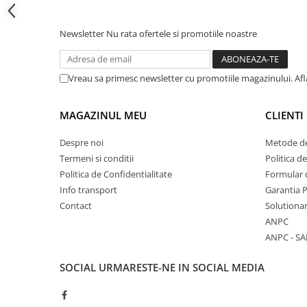
Cadite patrate
Cadite semirotunde
Newsletter
Nu rata ofertele si promotiile noastre
Cadita pentagonala
Paravan de dus
Rigole si canale de scurgere dus
Vreau sa primesc newsletter cu promotiile magazinului. Af
Usi si pereti
MAGAZINUL MEU
CLIENTI
Usi batante
Usi culisante
Despre noi
Metode de
Usi pliabile
Termeni si conditii
Politica d
Pereti ficsi
Politica de Confidentialitate
Formular 
Info transport
Garantia 
Sisteme de dus
Contact
Solutionar
Coloane de dus
ANPC
Sisteme de dus incastrate
ANPC - SA
Seturi de dus
SOCIAL
URMARESTE-NE IN SOCIAL MEDIA
Pare, furtunuri si accesorii
Brate si palarii dus