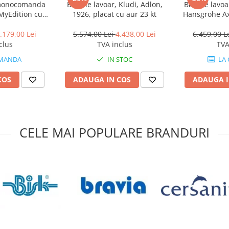
 monocomanda
Baterie lavoar, Kludi, Adlon,
Baterie lav
sign atemporal. Pe langa gama
MyEdition cu 3
1926, placat cu aur 23 kt
Hansgrohe A
 orice stil, brandul Kludi este
nte
mul, dar si de fiabilitate.
.179,00 Lei
5.574,00 Lei
4.438,00 Lei
6.459,00 L
clus
TVA inclus
TVA
esorii neincluse în pachetul
MANDA
IN STOC
LA
te de către producător fără
COS
ADAUGA IN COS
ADAUGA I
CELE MAI POPULARE BRANDURI