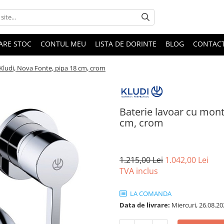
DARE STOC
CONTUL MEU
LISTA DE DORINTE
BLOG
CONTAC
 Kludi, Nova Fonte, pipa 18 cm, crom
Baterie lavoar cu mont
cm, crom
1.215,00 Lei
1.042,00 Lei
TVA inclus
LA COMANDA
Data de livrare:
Miercuri, 26.08.20