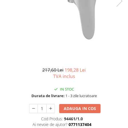
Capace wc
Usi batante
Usi culisante
Bideuri
Usi pliabile
Bideuri suspendate
Pereti ficsi
Bideuri statative
Piedestale
Pisoare
217,60 Lei
198,28 Lei
TVA inclus
IN STOC
Durata de livrare:
1 - 3 zile lucratoare
ADAUGA IN COS
Cod Produs:
94461/1.0
Ai nevoie de ajutor?
0771137404