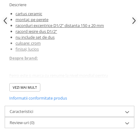
Descriere
cartus ceramic
montaj: pe perete
racorduri excentrice D1/2” distanta 150 ± 20 mm
racord iesire dus D1/2”
nu include set de dus
culoare: crom
finisaj; lucios
Despre brand:
Ferro este o marca cu renume la nivel mondial pentru
amenajarea bailor specializati pe obiecte sanitare, baterii, dusuri,
accesorii, instalatii si sifoane.
VEZI MAI MULT
Informatii conformitate produs
*
Fotografia are un caracter informativ și poate conține accesorii
neincluse în pachetul standard; unele specificații ale produsului
Caracteristici
pot fi modificate de către producător fără preaviz, sau pot
conține erori de operare.
Review-uri
(0)