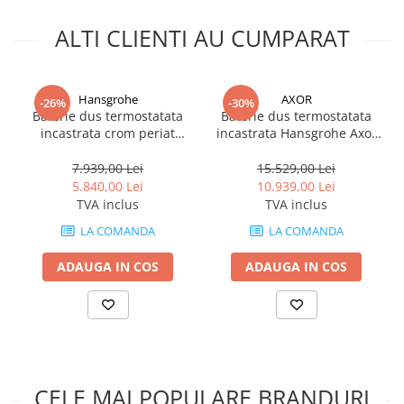
ALTI CLIENTI AU CUMPARAT
Hansgrohe
AXOR
-26%
-30%
Baterie dus termostatata
Baterie dus termostatata
incastrata crom periat
incastrata Hansgrohe Axor
Hansgrohe ShowerSelect
Edge 540/100 cu 3 functii
Comfort E 2 functii EN1717
7.939,00 Lei
15.529,00 Lei
5.840,00 Lei
10.939,00 Lei
TVA inclus
TVA inclus
LA COMANDA
LA COMANDA
ADAUGA IN COS
ADAUGA IN COS
CELE MAI POPULARE BRANDURI