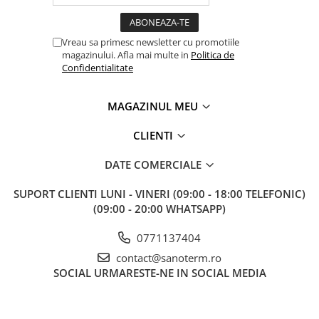
Baterii cu dus extractabil
Baterii cu pipa flexibila
Vreau sa primesc newsletter cu promotiile
Chiuvete bucatarie
magazinului. Afla mai multe in
Politica de
Confidentialitate
Chiuvete Compozit
Chiuvete Inox
MAGAZINUL MEU
Accesorii chiuvete
Seturi chiuvete si baterii
CLIENTI
Incalzire in pardoseala
DATE COMERCIALE
Pachet complet
Distribuitoare
SUPORT CLIENTI
LUNI - VINERI (09:00 - 18:00 TELEFONIC)
(09:00 - 20:00 WHATSAPP)
Grup amestec
Automatizari
0771137404
contact@sanoterm.ro
Pompe recirculare
SOCIAL
URMARESTE-NE IN SOCIAL MEDIA
Pompa ridicare presiune
Cutii distribuitoare