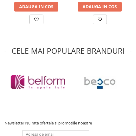
Accesorii baie
ADAUGA IN COS
ADAUGA IN COS
Accesorii lavoar
Accesorii dus
Accesorii toaleta
Cuiere si suporturi prosoape
CELE MAI POPULARE BRANDURI
Mozaic
Robinete coltar
Sifoane, ventile si racorduri
Sifoane si ventile lavoar
Sifoane si ventile cada
Sifoane si ventile cadita dus
Sifoane pardoseala si terasa
Bucatarie
Baterii Bucatarie
Newsletter
Nu rata ofertele si promotiile noastre
Baterii cu dus extractabil
Baterii clasice