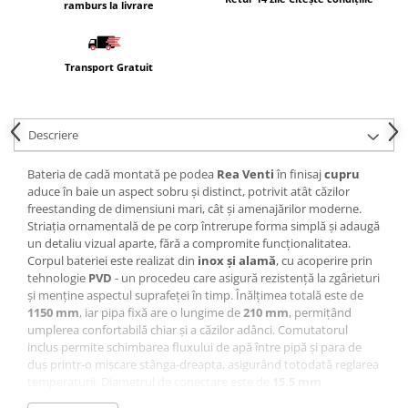
ramburs la livrare
Masti, sifoane si suporturi cazi
baie
Cazi freestanding
Transport Gratuit
Cazi dreptunghiulare
Cazi de colt
Descriere
Paravane de cada
Masti, sifoane si suporturi cazi
Bateria de cadă montată pe podea
Rea Venti
în finisaj
cupru
aduce în baie un aspect sobru și distinct, potrivit atât căzilor
Cabine dus
freestanding de dimensiuni mari, cât și amenajărilor moderne.
Cabine de dus dreptunghiulare
Striația ornamentală de pe corp întrerupe forma simplă și adaugă
un detaliu vizual aparte, fără a compromite funcționalitatea.
Cabine de dus patrate
Corpul bateriei este realizat din
inox și alamă
, cu acoperire prin
tehnologie
PVD
- un procedeu care asigură rezistență la zgârieturi
Cabine de dus pentagonale
și menține aspectul suprafeței în timp. Înălțimea totală este de
Cabine de dus semirotunde
1150 mm
, iar pipa fixă are o lungime de
210 mm
, permițând
umplerea confortabilă chiar și a căzilor adânci. Comutatorul
Cadite de dus
inclus permite schimbarea fluxului de apă între pipă și para de
Cadite semitorunde
duș printr-o mișcare stânga-dreapta, asigurând totodată reglarea
temperaturii. Diametrul de conectare este de
15,5 mm
.
Cadite dreptunghiulare
Pachetul include bateria de podea și un
furtun flexibil
cu filet