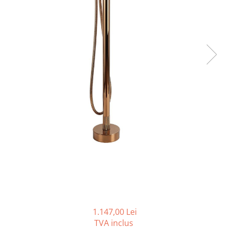
Seturi vase wc monobloc
Accesorii vase wc
Capace wc
Bideuri
Bideuri suspendate
Bideuri statative
Piedestale
Pisoare
Rezervoare wc
Rezervore incastrate
Clapete de actionare
Rezervoare aparente
Rame instalare
Mobilier Baie
Seturi de mobilier si lavoar
1.147,00 Lei
TVA inclus
Oglinzi baie si corpuri iluminat