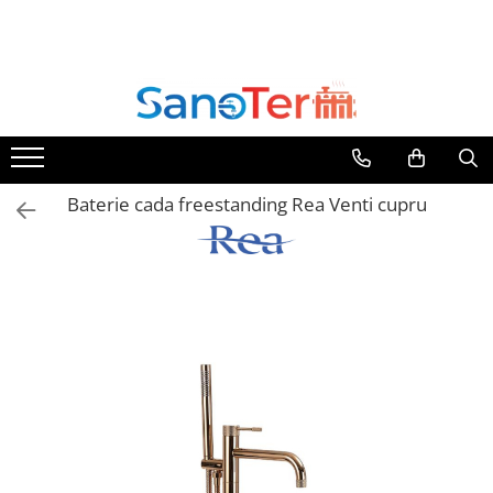
Toate Produsele
Obiecte Sanitare
Lavoare
Lavoare pe perete
Baterie cada freestanding Rea Venti cupru
Lavoare pe blat
Lavoare incastrabile
Lavoare sub blat
Lavoare Colt Duble Speciale
Lavoare stative
Lavoare pe mobilier
Seturi Lavoare
Vase wc
Vase wc suspendate
Vase wc statative