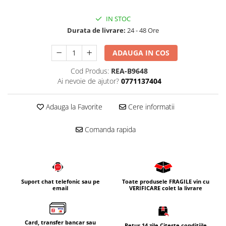
Corpuri iluminat
IN STOC
Oglinzi cu iluminare
Durata de livrare:
24 - 48 Ore
Oglinzi cu dulapior
Oglinzi simple
ADAUGA IN COS
Mobilier Lavoar baie
Cod Produs:
REA-B9648
Dulapuri de baie
Ai nevoie de ajutor?
0771137404
Rafturi incastrate
Adauga la Favorite
Cere informatii
Accesorii pentru mobila
Baterii baie
Comanda rapida
Baterii lavoar
Baterii cada
Baterii dus
Suport chat telefonic sau pe
Toate produsele FRAGILE vin cu
Seturi baterii
email
VERIFICARE colet la livrare
Baterii bideu si dus igienic
Cazi baie
Card, transfer bancar sau
Retur 14 zile Citește condițiile