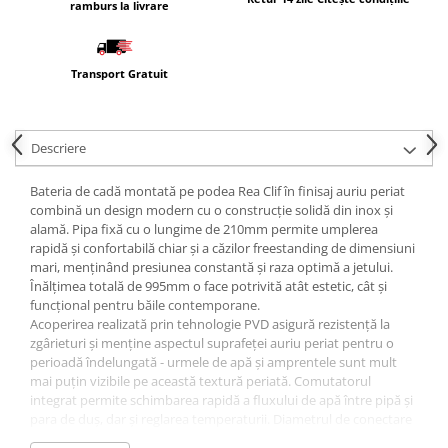
ramburs la livrare
Transport Gratuit
Descriere
Bateria de cadă montată pe podea Rea Clif în finisaj auriu periat
combină un design modern cu o construcție solidă din inox și
alamă. Pipa fixă cu o lungime de 210mm permite umplerea
rapidă și confortabilă chiar și a căzilor freestanding de dimensiuni
mari, menținând presiunea constantă și raza optimă a jetului.
Înălțimea totală de 995mm o face potrivită atât estetic, cât și
funcțional pentru băile contemporane.
Acoperirea realizată prin tehnologie PVD asigură rezistență la
zgârieturi și menține aspectul suprafeței auriu periat pentru o
perioadă îndelungată - urmele de apă și amprentele sunt mult
mai puțin vizibile pe această textură periată. Comutatorul
integrat permite schimbarea rapidă a fluxului de apă între pipă și
para de duș, dar și reglarea temperaturii. Diametrul de conectare
este de 15,5mm, iar furtunul flexibil inclus (filet exterior 9,7mm ×