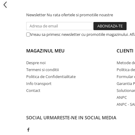
Cadite patrate
Cadite semirotunde
Newsletter
Nu rata ofertele si promotiile noastre
Cadita pentagonala
Paravan de dus
Rigole si canale de scurgere dus
Vreau sa primesc newsletter cu promotiile magazinului. Af
Usi si pereti
MAGAZINUL MEU
CLIENTI
Usi batante
Usi culisante
Despre noi
Metode de
Usi pliabile
Termeni si conditii
Politica d
Pereti ficsi
Politica de Confidentialitate
Formular 
Info transport
Garantia 
Sisteme de dus
Contact
Solutionar
Coloane de dus
ANPC
Sisteme de dus incastrate
ANPC - SA
Seturi de dus
SOCIAL
URMARESTE-NE IN SOCIAL MEDIA
Pare, furtunuri si accesorii
Brate si palarii dus