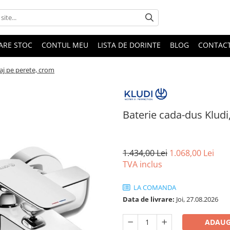
DARE STOC
CONTUL MEU
LISTA DE DORINTE
BLOG
CONTAC
aj pe perete, crom
Baterie cada-dus Klud
1.434,00 Lei
1.068,00 Lei
TVA inclus
LA COMANDA
Data de livrare:
Joi, 27.08.2026
ADAUG