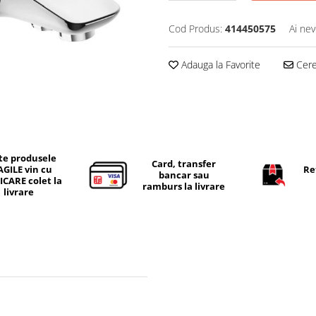
Cod Produs:
414450575
Ai nev
Adauga la Favorite
Cere 
te produsele
Card, transfer
AGILE vin cu
Re
bancar sau
ICARE colet la
ramburs la livrare
livrare