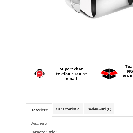
Seturi vase wc monobloc
Accesorii vase wc
Capace wc
Bideuri
Bideuri suspendate
Bideuri statative
Piedestale
Pisoare
Toa
Suport chat
Rezervoare wc
FR
telefonic sau pe
VERIF
Rezervore incastrate
email
Clapete de actionare
Rezervoare aparente
Rame instalare
Caracteristici
Review-uri
(0)
Descriere
Mobilier Baie
Seturi de mobilier si lavoar
Descriere
Oglinzi baie si corpuri iluminat
Caracteristici: