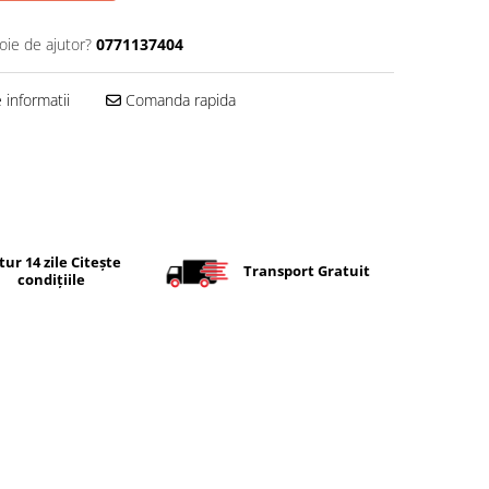
oie de ajutor?
0771137404
informatii
Comanda rapida
tur 14 zile Citește
Transport Gratuit
condițiile