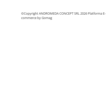
Accesorii baie
Accesorii lavoar
©Copyright ANDROMEDA CONCEPT SRL 2026
Platforma E-
Accesorii dus
commerce by Gomag
Accesorii toaleta
Cuiere si suporturi prosoape
Mozaic
Robinete coltar
Sifoane, ventile si racorduri
Sifoane si ventile lavoar
Sifoane si ventile cada
Sifoane si ventile cadita dus
Sifoane pardoseala si terasa
Bucatarie
Baterii Bucatarie
Baterii cu dus extractabil
Baterii clasice