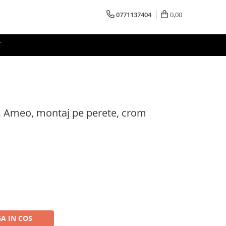
0771137404
0,00
T
i, Ameo, montaj pe perete, crom
A IN COS