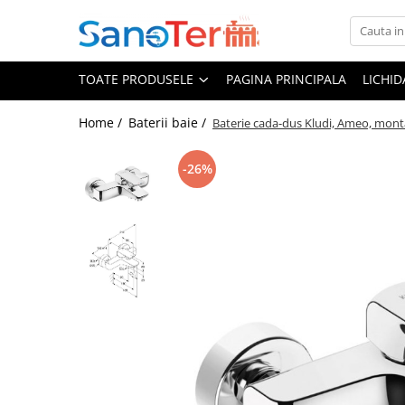
Toate Produsele
TOATE PRODUSELE
PAGINA PRINCIPALA
LICHI
Obiecte Sanitare
Lavoare
Home /
Baterii baie /
Baterie cada-dus Kludi, Ameo, mont
Lavoare pe perete
-26%
Lavoare pe blat
Lavoare incastrabile
Lavoare sub blat
Lavoare Colt Duble Speciale
Lavoare stative
Lavoare pe mobilier
Seturi Lavoare
Vase wc
Vase wc suspendate
Vase wc statative