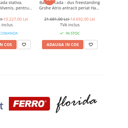
cada stativa,
Baterie cada - dus freestanding
Baterie cad
Vivenis, pentru
Grohe Atrio antracit periat Hard
Ideal Sta
anding, negru mat
Graphite
a
ei
10.227,00 Lei
21.681,00 Lei
14.692,00 Lei
15.029,0
 inclus
TVA inclus
 COMANDA
IN STOC
N COS
ADAUGA IN COS
ADAUG