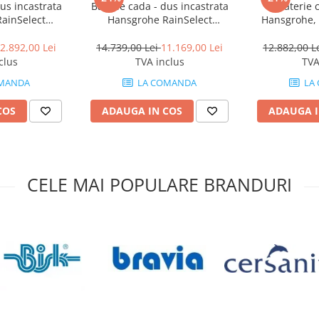
us incastrata
Baterie cada - dus incastrata
Baterie 
 orice stil, brandul Kludi este
ainSelect
Hansgrohe RainSelect
Hansgrohe, 
mul, dar si de fiabilitate.
negru - crom
termostatata negru mat 4
cazile freest
functii
functii
2.892,00 Lei
14.739,00 Lei
11.169,00 Lei
12.882,00 L
esorii neincluse în pachetul
clus
TVA inclus
TVA
te de către producător fără
MANDA
LA COMANDA
LA
COS
ADAUGA IN COS
ADAUGA I
CELE MAI POPULARE BRANDURI