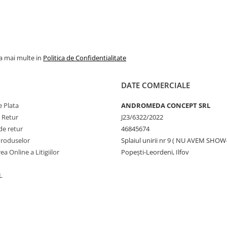
la mai multe in
Politica de Confidentialitate
DATE COMERCIALE
 Plata
ANDROMEDA CONCEPT SRL
e Retur
J23/6322/2022
de retur
46845674
Produselor
Splaiul unirii nr 9 ( NU AVEM SHO
ea Online a Litigiilor
Popești-Leordeni, Ilfov
L