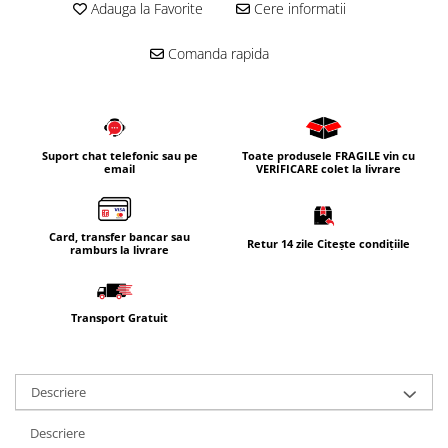
Adauga la Favorite
Cere informatii
Corpuri iluminat
Oglinzi cu iluminare
Comanda rapida
Oglinzi cu dulapior
Oglinzi simple
Mobilier Lavoar baie
Suport chat telefonic sau pe
Toate produsele FRAGILE vin cu
Dulapuri de baie
email
VERIFICARE colet la livrare
Rafturi incastrate
Accesorii pentru mobila
Card, transfer bancar sau
Retur 14 zile Citește condițiile
ramburs la livrare
Baterii baie
Baterii lavoar
Baterii cada
Transport Gratuit
Baterii dus
Seturi baterii
Descriere
Baterii bideu si dus igienic
Descriere
Cazi baie