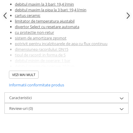
Masti, sifoane si suporturi cazi
debitul maxim la 3 bari: 19,4 l/min
baie
debitul maxim la pipa la 3 bari: 19,4 l/min
cartus ceramic
Cazi freestanding
limitator de temperatura ajustabil
divertor Select cu resetare automata
Cazi dreptunghiulare
cu protectie non-retur
Cazi de colt
sistem de amortizare zgomot
potrivit pentru incalzitoarele de apa cu flux continuu
Paravane de cada
dimensiunea racordului: DN15
tipul de racord: in forma de S
Masti, sifoane si suporturi cazi
debitul minim de operare: 1 bar
Cabine dus
debitul maxim de operare: 10 bari
Cabine de dus dreptunghiulare
Tehnologii:
VEZI MAI MULT
Cabine de dus patrate
Informatii conformitate produs
Cabine de dus pentagonale
AirPower:
acest sistem inovativ combina apa cu aerul oferind o
senzatie uimitoare si un jet delicat de apa. Aproximativ 3 litri de
Caracteristici
Cabine de dus semirotunde
aer se combina cu un litru de apa, picaturile devenind astfel mai
Review-uri
(0)
usoare si mai fine, pentru crearea unor tipuri de jeturi
Cadite de dus
senzationale.
Cadite semitorunde
Cadite dreptunghiulare
Select:
controleaza jetul de apa cu un singur buton. Cu butonul