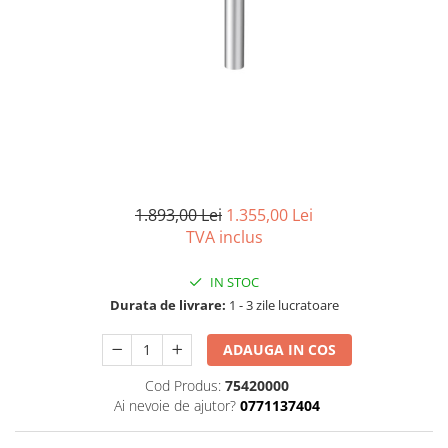
Seturi vase wc monobloc
Accesorii vase wc
Capace wc
Bideuri
Bideuri suspendate
Bideuri statative
Piedestale
Pisoare
1.893,00 Lei
1.355,00 Lei
Rezervoare wc
TVA inclus
Rezervore incastrate
IN STOC
Clapete de actionare
Durata de livrare:
1 - 3 zile lucratoare
Rezervoare aparente
ADAUGA IN COS
Rame instalare
Mobilier Baie
Cod Produs:
75420000
Ai nevoie de ajutor?
0771137404
Seturi de mobilier si lavoar
Oglinzi baie si corpuri iluminat