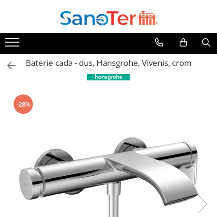
Toate Produsele
Obiecte Sanitare
Baterie cada - dus, Hansgrohe, Vivenis, crom
Lavoare
Lavoare pe perete
Lavoare pe blat
-28%
Lavoare incastrabile
Lavoare sub blat
Lavoare Colt Duble Speciale
Lavoare stative
Lavoare pe mobilier
Seturi Lavoare
Vase wc
Vase wc suspendate
Vase wc statative