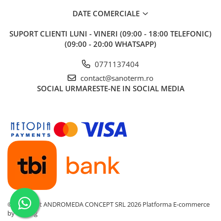
Baterii cu dus extractabil
DATE COMERCIALE
Baterii cu pipa flexibila
SUPORT CLIENTI
LUNI - VINERI (09:00 - 18:00 TELEFONIC)
Chiuvete bucatarie
(09:00 - 20:00 WHATSAPP)
Chiuvete Compozit
Chiuvete Inox
0771137404
Accesorii chiuvete
contact@sanoterm.ro
SOCIAL
URMARESTE-NE IN SOCIAL MEDIA
Seturi chiuvete si baterii
Incalzire in pardoseala
Pachet complet
Distribuitoare
Grup amestec
Automatizari
Pompe recirculare
Pompa ridicare presiune
©Copyright ANDROMEDA CONCEPT SRL 2026
Platforma E-commerce
Cutii distribuitoare
by Gomag