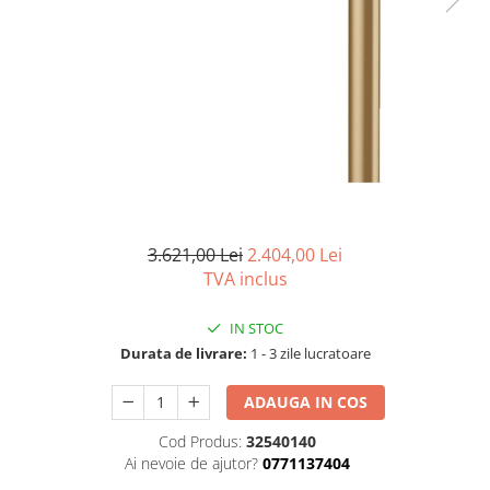
Seturi vase wc monobloc
Accesorii vase wc
Capace wc
Bideuri
Bideuri suspendate
Bideuri statative
Piedestale
Pisoare
3.621,00 Lei
2.404,00 Lei
Rezervoare wc
TVA inclus
Rezervore incastrate
Clapete de actionare
IN STOC
Rezervoare aparente
Durata de livrare:
1 - 3 zile lucratoare
Rame instalare
ADAUGA IN COS
Mobilier Baie
Cod Produs:
32540140
Seturi de mobilier si lavoar
Ai nevoie de ajutor?
0771137404
Oglinzi baie si corpuri iluminat