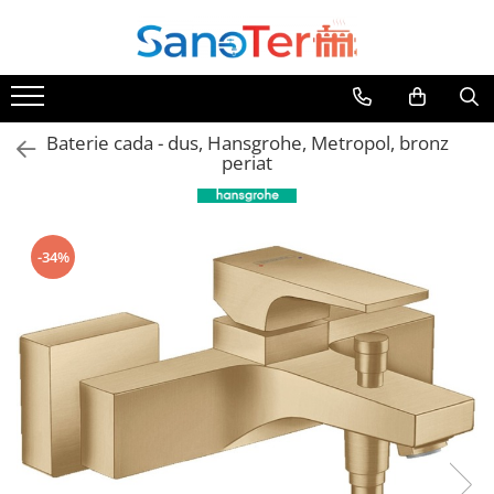
Toate Produsele
Obiecte Sanitare
Baterie cada - dus, Hansgrohe, Metropol, bronz
Lavoare
periat
Lavoare pe perete
Lavoare pe blat
Lavoare incastrabile
-34%
Lavoare sub blat
Lavoare Colt Duble Speciale
Lavoare stative
Lavoare pe mobilier
Seturi Lavoare
Vase wc
Vase wc suspendate
Vase wc statative