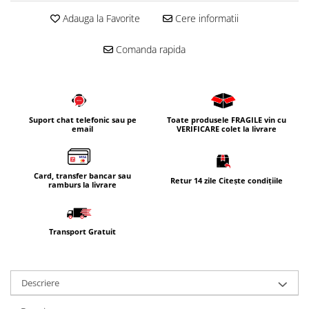
Corpuri iluminat
Adauga la Favorite
Cere informatii
Oglinzi cu iluminare
Comanda rapida
Oglinzi cu dulapior
Oglinzi simple
Mobilier Lavoar baie
Dulapuri de baie
Suport chat telefonic sau pe
Toate produsele FRAGILE vin cu
email
VERIFICARE colet la livrare
Rafturi incastrate
Accesorii pentru mobila
Baterii baie
Card, transfer bancar sau
Retur 14 zile Citește condițiile
ramburs la livrare
Baterii lavoar
Baterii cada
Transport Gratuit
Baterii dus
Seturi baterii
Baterii bideu si dus igienic
Descriere
Cazi baie