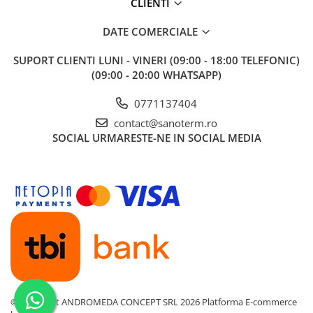
CLIENTI
Baterii cu dus extractabil
DATE COMERCIALE
Baterii cu pipa flexibila
Chiuvete bucatarie
SUPORT CLIENTI
LUNI - VINERI (09:00 - 18:00 TELEFONIC)
Chiuvete Compozit
(09:00 - 20:00 WHATSAPP)
Chiuvete Inox
0771137404
Accesorii chiuvete
contact@sanoterm.ro
Seturi chiuvete si baterii
SOCIAL
URMARESTE-NE IN SOCIAL MEDIA
Incalzire in pardoseala
Pachet complet
Distribuitoare
Grup amestec
Automatizari
Pompe recirculare
Pompa ridicare presiune
Cutii distribuitoare
©Copyright ANDROMEDA CONCEPT SRL 2026
Platforma E-commerce