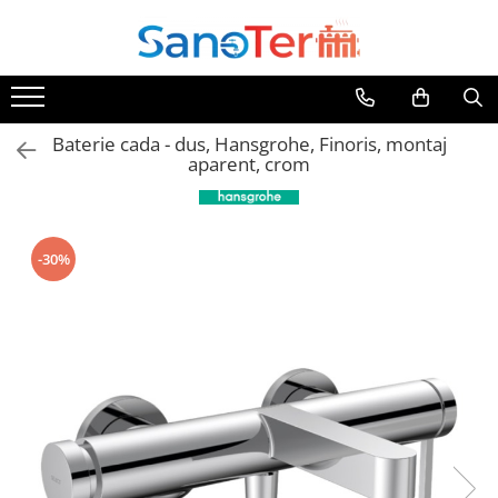
Toate Produsele
Obiecte Sanitare
Baterie cada - dus, Hansgrohe, Finoris, montaj
Lavoare
aparent, crom
Lavoare pe perete
Lavoare pe blat
Lavoare incastrabile
-30%
Lavoare sub blat
Lavoare Colt Duble Speciale
Lavoare stative
Lavoare pe mobilier
Seturi Lavoare
Vase wc
Vase wc suspendate
Vase wc statative