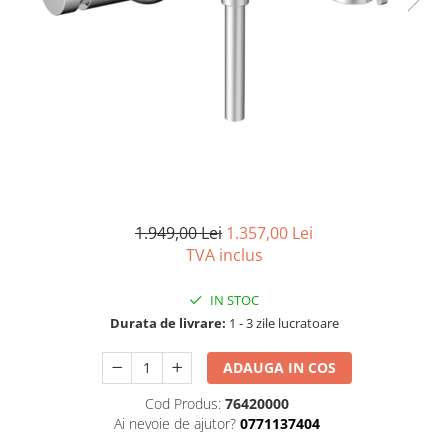
Seturi vase wc monobloc
Accesorii vase wc
Capace wc
Bideuri
Bideuri suspendate
Bideuri statative
Piedestale
Pisoare
1.949,00 Lei
1.357,00 Lei
Rezervoare wc
TVA inclus
Rezervore incastrate
Clapete de actionare
IN STOC
Rezervoare aparente
Durata de livrare:
1 - 3 zile lucratoare
Rame instalare
ADAUGA IN COS
Mobilier Baie
Cod Produs:
76420000
Seturi de mobilier si lavoar
Ai nevoie de ajutor?
0771137404
Oglinzi baie si corpuri iluminat