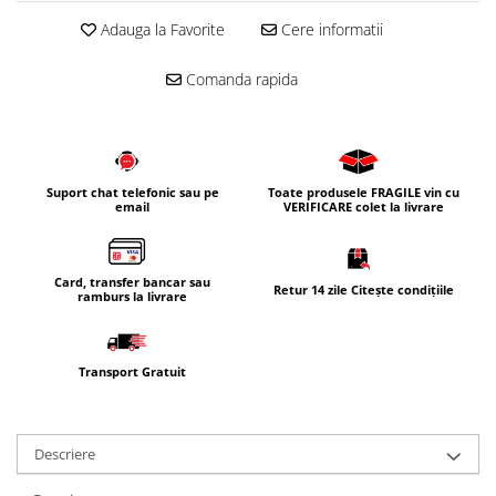
Corpuri iluminat
Adauga la Favorite
Cere informatii
Oglinzi cu iluminare
Comanda rapida
Oglinzi cu dulapior
Oglinzi simple
Mobilier Lavoar baie
Dulapuri de baie
Suport chat telefonic sau pe
Toate produsele FRAGILE vin cu
email
VERIFICARE colet la livrare
Rafturi incastrate
Accesorii pentru mobila
Baterii baie
Card, transfer bancar sau
Retur 14 zile Citește condițiile
ramburs la livrare
Baterii lavoar
Baterii cada
Transport Gratuit
Baterii dus
Seturi baterii
Baterii bideu si dus igienic
Descriere
Cazi baie