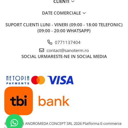
CLIENTI
Baterii cu dus extractabil
DATE COMERCIALE
Baterii cu pipa flexibila
Chiuvete bucatarie
SUPORT CLIENTI
LUNI - VINERI (09:00 - 18:00 TELEFONIC)
Chiuvete Compozit
(09:00 - 20:00 WHATSAPP)
Chiuvete Inox
0771137404
Accesorii chiuvete
contact@sanoterm.ro
Seturi chiuvete si baterii
SOCIAL
URMARESTE-NE IN SOCIAL MEDIA
Incalzire in pardoseala
Pachet complet
Distribuitoare
Grup amestec
Automatizari
Pompe recirculare
Pompa ridicare presiune
Cutii distribuitoare
©Copyright ANDROMEDA CONCEPT SRL 2026
Platforma E-commerce