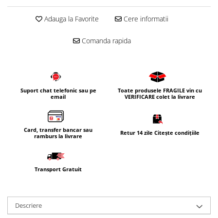
Corpuri iluminat
Adauga la Favorite
Cere informatii
Oglinzi cu iluminare
Oglinzi cu dulapior
Comanda rapida
Oglinzi simple
Mobilier Lavoar baie
Dulapuri de baie
Suport chat telefonic sau pe
Toate produsele FRAGILE vin cu
Rafturi incastrate
email
VERIFICARE colet la livrare
Accesorii pentru mobila
Baterii baie
Card, transfer bancar sau
Retur 14 zile Citește condițiile
Baterii lavoar
ramburs la livrare
Baterii cada
Baterii dus
Transport Gratuit
Seturi baterii
Baterii bideu si dus igienic
Descriere
Cazi baie