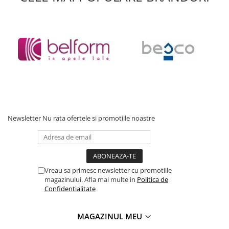
Accesorii baie
Accesorii lavoar
Accesorii dus
Accesorii toaleta
Cuiere si suporturi prosoape
Mozaic
Robinete coltar
Sifoane, ventile si racorduri
Newsletter
Nu rata ofertele si promotiile noastre
Sifoane si ventile lavoar
Sifoane si ventile cada
Sifoane si ventile cadita dus
Sifoane pardoseala si terasa
Vreau sa primesc newsletter cu promotiile
magazinului. Afla mai multe in
Politica de
Bucatarie
Confidentialitate
Baterii Bucatarie
Baterii cu dus extractabil
MAGAZINUL MEU
Baterii clasice