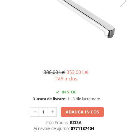
Seturi vase wc monobloc
Accesorii vase wc
Capace wc
Bideuri
Bideuri suspendate
Bideuri statative
Piedestale
Pisoare
Rezervoare wc
386,00 Lei
353,00 Lei
Rezervore incastrate
TVA inclus
Clapete de actionare
IN STOC
Rezervoare aparente
Durata de livrare:
1 - 3 zile lucratoare
Rame instalare
ADAUGA IN COS
Mobilier Baie
Seturi de mobilier si lavoar
Cod Produs:
BZI3A
Ai nevoie de ajutor?
0771137404
Oglinzi baie si corpuri iluminat