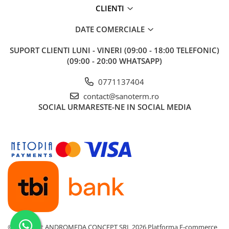
CLIENTI
Baterii cu dus extractabil
Baterii cu pipa flexibila
DATE COMERCIALE
Chiuvete bucatarie
SUPORT CLIENTI
LUNI - VINERI (09:00 - 18:00 TELEFONIC)
Chiuvete Compozit
(09:00 - 20:00 WHATSAPP)
Chiuvete Inox
Accesorii chiuvete
0771137404
Seturi chiuvete si baterii
contact@sanoterm.ro
SOCIAL
URMARESTE-NE IN SOCIAL MEDIA
Incalzire in pardoseala
Pachet complet
Distribuitoare
Grup amestec
Automatizari
Pompe recirculare
Pompa ridicare presiune
Cutii distribuitoare
©Copyright ANDROMEDA CONCEPT SRL 2026
Platforma E-commerce