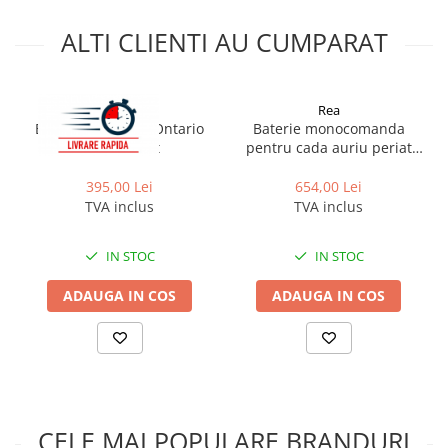
Cadite patrate
Cadite semirotunde
ALTI CLIENTI AU CUMPARAT
Cadita pentagonala
Paravan de dus
Rea
Rea
Rigole si canale de scurgere dus
Baterie cadă REA Ontario
Baterie monocomanda
Usi si pereti
auriu periat
pentru cada auriu periat
Rea Hass
Usi batante
395,00 Lei
654,00 Lei
Usi culisante
TVA inclus
TVA inclus
Usi pliabile
Pereti ficsi
IN STOC
IN STOC
Sisteme de dus
ADAUGA IN COS
ADAUGA IN COS
Coloane de dus
Sisteme de dus incastrate
Seturi de dus
Pare, furtunuri si accesorii
Brate si palarii dus
CELE MAI POPULARE BRANDURI