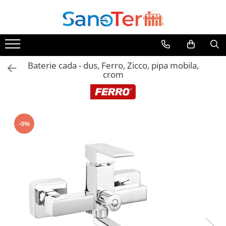
Toate Produsele
Obiecte Sanitare
Baterie cada - dus, Ferro, Zicco, pipa mobila,
Lavoare
crom
Lavoare pe perete
Lavoare pe blat
Lavoare incastrabile
Lavoare sub blat
-9%
Lavoare Colt Duble Speciale
Lavoare stative
Lavoare pe mobilier
Seturi Lavoare
Vase wc
Vase wc suspendate
Vase wc statative