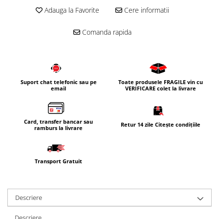
Adauga la Favorite
Cere informatii
Corpuri iluminat
Oglinzi cu iluminare
Comanda rapida
Oglinzi cu dulapior
Oglinzi simple
Mobilier Lavoar baie
Dulapuri de baie
Suport chat telefonic sau pe
Toate produsele FRAGILE vin cu
email
VERIFICARE colet la livrare
Rafturi incastrate
Accesorii pentru mobila
Card, transfer bancar sau
Baterii baie
Retur 14 zile Citește condițiile
ramburs la livrare
Baterii lavoar
Baterii cada
Transport Gratuit
Baterii dus
Seturi baterii
Baterii bideu si dus igienic
Descriere
Cazi baie
Descriere