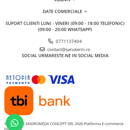
Baterii cu dus extractabil
DATE COMERCIALE
Baterii cu pipa flexibila
Chiuvete bucatarie
SUPORT CLIENTI
LUNI - VINERI (09:00 - 18:00 TELEFONIC)
(09:00 - 20:00 WHATSAPP)
Chiuvete Compozit
Chiuvete Inox
0771137404
Accesorii chiuvete
contact@sanoterm.ro
Seturi chiuvete si baterii
SOCIAL
URMARESTE-NE IN SOCIAL MEDIA
Incalzire in pardoseala
Pachet complet
Distribuitoare
Grup amestec
Automatizari
Pompe recirculare
Pompa ridicare presiune
Cutii distribuitoare
©Copyright ANDROMEDA CONCEPT SRL 2026
Platforma E-commerce
by Gomag