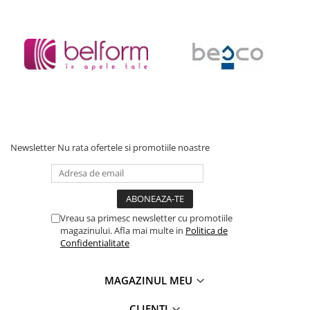
Accesorii baie
Accesorii lavoar
Accesorii dus
Accesorii toaleta
Cuiere si suporturi prosoape
Mozaic
Robinete coltar
Newsletter
Nu rata ofertele si promotiile noastre
Sifoane, ventile si racorduri
Sifoane si ventile lavoar
Sifoane si ventile cada
Sifoane si ventile cadita dus
Vreau sa primesc newsletter cu promotiile
Sifoane pardoseala si terasa
magazinului. Afla mai multe in
Politica de
Confidentialitate
Bucatarie
Baterii Bucatarie
MAGAZINUL MEU
Baterii cu dus extractabil
Baterii clasice
CLIENTI