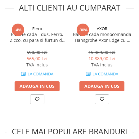
Cadite patrate
ALTI CLIENTI AU CUMPARAT
*
Fotografia are un caracter informativ și poate conține accesorii
Cadite semirotunde
neincluse în pachetul standard; unele specificații ale produsului
Cadita pentagonala
pot fi modificate de către producător fără preaviz, sau pot
conține erori de operare.
Paravan de dus
Ferro
AXOR
-4%
-30%
Baterie cada - dus, Ferro,
Baterie cada monocomanda
Rigole si canale de scurgere dus
Zicco, cu para si furtun de
Hansgrohe Axor Edge cu 3
Usi si pereti
dus, crom
elemente
590,00 Lei
15.469,00 Lei
Usi batante
565,00 Lei
10.889,00 Lei
Usi culisante
TVA inclus
TVA inclus
Usi pliabile
LA COMANDA
LA COMANDA
Pereti ficsi
ADAUGA IN COS
ADAUGA IN COS
Sisteme de dus
Coloane de dus
Sisteme de dus incastrate
Seturi de dus
Pare, furtunuri si accesorii
CELE MAI POPULARE BRANDURI
Brate si palarii dus