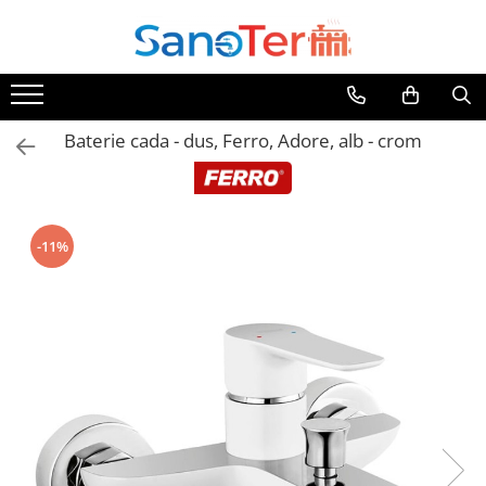
Toate Produsele
Obiecte Sanitare
Baterie cada - dus, Ferro, Adore, alb - crom
Lavoare
Lavoare pe perete
Lavoare pe blat
Lavoare incastrabile
-11%
Lavoare sub blat
Lavoare Colt Duble Speciale
Lavoare stative
Lavoare pe mobilier
Seturi Lavoare
Vase wc
Vase wc suspendate
Vase wc statative