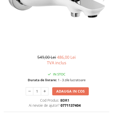
Seturi vase wc monobloc
Accesorii vase wc
Capace wc
Bideuri
Bideuri suspendate
Bideuri statative
Piedestale
Pisoare
549,00 Lei
486,00 Lei
Rezervoare wc
TVA inclus
Rezervore incastrate
Clapete de actionare
IN STOC
Durata de livrare:
1 - 3 zile lucratoare
Rezervoare aparente
Rame instalare
ADAUGA IN COS
Mobilier Baie
Cod Produs:
BDR1
Seturi de mobilier si lavoar
Ai nevoie de ajutor?
0771137404
Oglinzi baie si corpuri iluminat