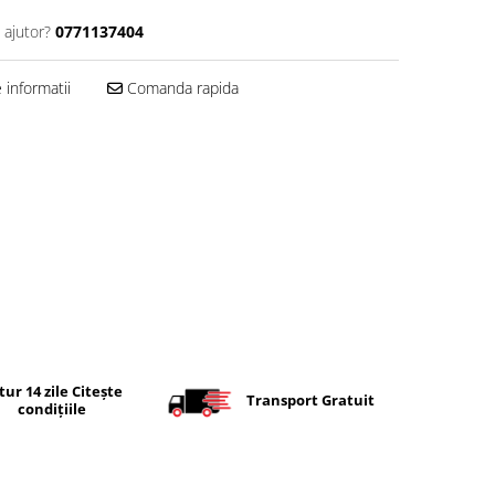
 ajutor?
0771137404
informatii
Comanda rapida
tur 14 zile Citește
Transport Gratuit
condițiile