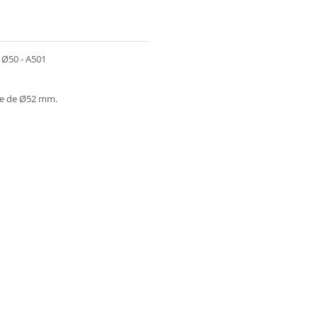
Ø50 - A501
ere de Ø52 mm.