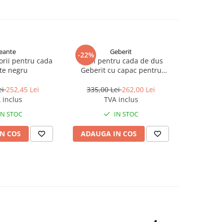
eante
Geberit
Id
-22%
-42%
orii pentru cada
Sifon pentru cada de dus
Sifon univ
te negru
Geberit cu capac pentru
cu preapl
ventilul de scurgere
ei
252,45 Lei
335,00 Lei
262,00 Lei
452,0
 inclus
TVA inclus
IN STOC
IN STOC
N COS
ADAUGA IN COS
ADAUG