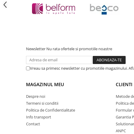
Cadite patrate
Cadite semirotunde
Cadita pentagonala
Paravan de dus
Rigole si canale de scurgere dus
Usi si pereti
Newsletter
Nu rata ofertele si promotiile noastre
Usi batante
Usi culisante
Usi pliabile
Vreau sa primesc newsletter cu promotiile magazinului. Af
Pereti ficsi
Sisteme de dus
MAGAZINUL MEU
CLIENTI
Coloane de dus
Despre noi
Metode de
Sisteme de dus incastrate
Termeni si conditii
Politica d
Seturi de dus
Politica de Confidentialitate
Formular 
Info transport
Garantia 
Pare, furtunuri si accesorii
Contact
Solutionar
Brate si palarii dus
ANPC