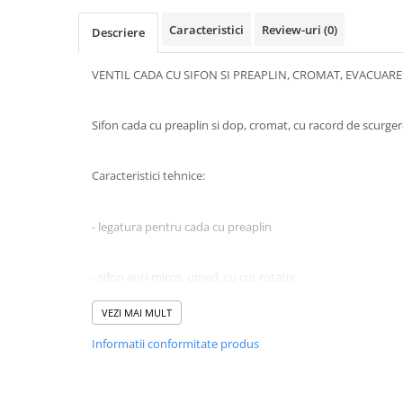
Corpuri iluminat
Caracteristici
Review-uri
(0)
Descriere
Oglinzi cu iluminare
Oglinzi cu dulapior
VENTIL CADA CU SIFON SI PREAPLIN, CROMAT, EVACUARE 
Oglinzi simple
Mobilier Lavoar baie
Sifon cada cu preaplin si dop, cromat, cu racord de scurg
Dulapuri de baie
Rafturi incastrate
Caracteristici tehnice:
Accesorii pentru mobila
- legatura pentru cada cu preaplin
Baterii baie
Baterii lavoar
- sifon anti-miros, umed, cu cot rotativ
Baterii cada
Baterii dus
VEZI MAI MULT
- inchidere cu dop
Seturi baterii
Informatii conformitate produs
Baterii bideu si dus igienic
- preaplin din plastic cromat cu teava flexibila
Cazi baie