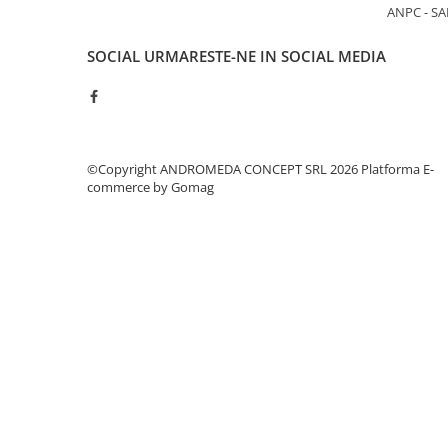
Accesorii baie
ANPC - SA
Accesorii lavoar
SOCIAL
URMARESTE-NE IN SOCIAL MEDIA
Accesorii dus
Accesorii toaleta
Cuiere si suporturi prosoape
Mozaic
©Copyright ANDROMEDA CONCEPT SRL 2026
Platforma E-
commerce by Gomag
Robinete coltar
Sifoane, ventile si racorduri
Sifoane si ventile lavoar
Sifoane si ventile cada
Sifoane si ventile cadita dus
Sifoane pardoseala si terasa
Bucatarie
Baterii Bucatarie
Baterii cu dus extractabil
Baterii clasice