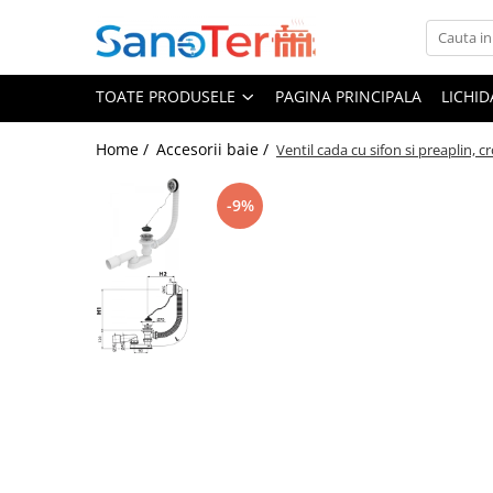
Toate Produsele
TOATE PRODUSELE
PAGINA PRINCIPALA
LICHI
Obiecte Sanitare
Lavoare
Home /
Accesorii baie /
Ventil cada cu sifon si preaplin, 
Lavoare pe perete
-9%
Lavoare pe blat
Lavoare incastrabile
Lavoare sub blat
Lavoare Colt Duble Speciale
Lavoare stative
Lavoare pe mobilier
Seturi Lavoare
Vase wc
Vase wc suspendate
Vase wc statative