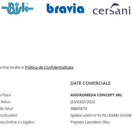
la mai multe in
Politica de Confidentialitate
DATE COMERCIALE
 Plata
ANDROMEDA CONCEPT SRL
e Retur
J23/6322/2022
de retur
46845674
Produselor
Splaiul unirii nr 9 ( NU AVEM SHO
ea Online a Litigiilor
Popești-Leordeni, Ilfov