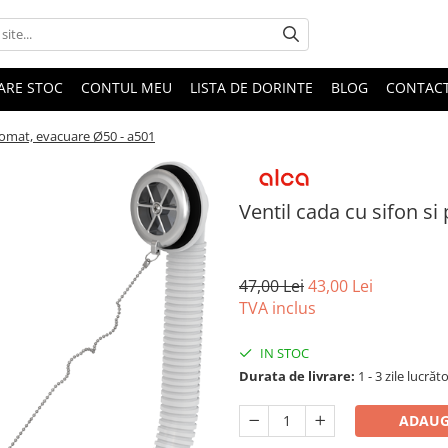
DARE STOC
CONTUL MEU
LISTA DE DORINTE
BLOG
CONTAC
cromat, evacuare Ø50 - a501
Ventil cada cu sifon si
47,00 Lei
43,00 Lei
TVA inclus
IN STOC
Durata de livrare:
1 - 3 zile lucrăt
ADAUG