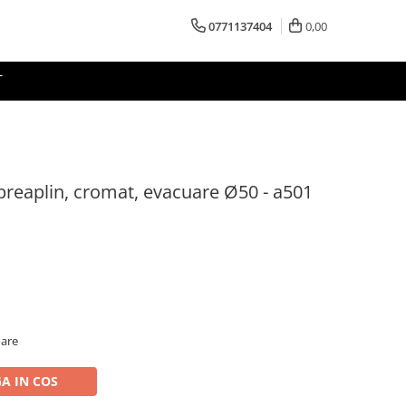
0771137404
0,00
T
 preaplin, cromat, evacuare Ø50 - a501
oare
A IN COS