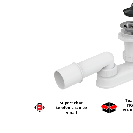
Seturi vase wc monobloc
Accesorii vase wc
Capace wc
Bideuri
Bideuri suspendate
Bideuri statative
Piedestale
Pisoare
Rezervoare wc
Rezervore incastrate
Clapete de actionare
Rezervoare aparente
Toa
Suport chat
Rame instalare
FR
telefonic sau pe
VERIF
email
Mobilier Baie
Seturi de mobilier si lavoar
Oglinzi baie si corpuri iluminat