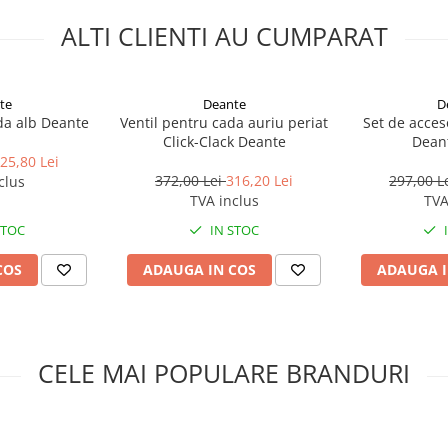
ALTI CLIENTI AU CUMPARAT
te
Deante
D
da alb Deante
Ventil pentru cada auriu periat
Set de acces
Click-Clack Deante
Dean
25,80 Lei
372,00 Lei
316,20 Lei
297,00 L
clus
TVA inclus
TVA
STOC
IN STOC
COS
ADAUGA IN COS
ADAUGA I
CELE MAI POPULARE BRANDURI