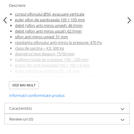
Descriere
corpul sifonului Ø50, evacuare verticala
guler sifon de pardoseala 105 × 105 mm
debit (sifon anti miros umed): 46 l/min
debit (sifon anti miros uscat): 62 l/min
sifon anti miros umed: 51 mm
rezistenta sifonului anti-miros la presiune: 470 Pa
clasa de sarcina – K3: 300 kg
diametrul tevii deseuri: 75/50 mm
inaltime totala de instalare: 159 – 229 mm
gratar din otel inoxidabil 102 × 102 × 5 mm
guler reglabil pe inaltime 25 – 95 mm
guler de scurgere lat pentru conexiune superioara cu
hidroizolatia baii
VEZI MAI MULT
gulerul pentru izolare suplimentara pentru conectarea la
stratul impermeabil de sub pavaj
Informatii conformitate produs
guler de etansare din otel inoxidabil pentru conectarea
membranei de hidroizolatie a baii
Caracteristici
conectare directa la canalizare – Ø50/75 mm
sifonul se poate curata perfect, pana la teava de evacuare
Review-uri
(0)
posibilitate de alegere intre folosirea sifonului anti miros
umed sau uscat
sifonul anti-miros impiedica patrunderea mirosurilor din