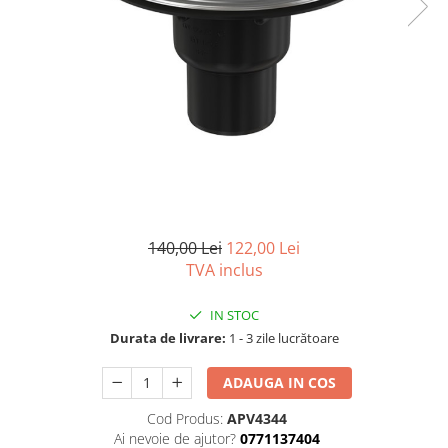
Capace wc
Usi batante
Usi culisante
Bideuri
Usi pliabile
Bideuri suspendate
Pereti ficsi
Bideuri statative
Piedestale
Pisoare
140,00 Lei
122,00 Lei
TVA inclus
IN STOC
Durata de livrare:
1 - 3 zile lucrătoare
ADAUGA IN COS
Cod Produs:
APV4344
Ai nevoie de ajutor?
0771137404