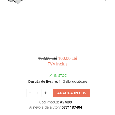
Seturi vase wc monobloc
Accesorii vase wc
Capace wc
Bideuri
Bideuri suspendate
Bideuri statative
Piedestale
Pisoare
102,00 Lei
100,00 Lei
Rezervoare wc
TVA inclus
Rezervore incastrate
Clapete de actionare
IN STOC
Durata de livrare:
1 - 3 zile lucratoare
Rezervoare aparente
Rame instalare
ADAUGA IN COS
Mobilier Baie
Cod Produs:
ASM09
Seturi de mobilier si lavoar
Ai nevoie de ajutor?
0771137404
Oglinzi baie si corpuri iluminat