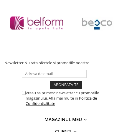
Accesorii baie
Accesorii lavoar
Accesorii dus
Accesorii toaleta
Cuiere si suporturi prosoape
Mozaic
Robinete coltar
Newsletter
Nu rata ofertele si promotiile noastre
Sifoane, ventile si racorduri
Sifoane si ventile lavoar
Sifoane si ventile cada
Sifoane si ventile cadita dus
Vreau sa primesc newsletter cu promotiile
Sifoane pardoseala si terasa
magazinului. Afla mai multe in
Politica de
Confidentialitate
Bucatarie
Baterii Bucatarie
MAGAZINUL MEU
Baterii cu dus extractabil
Baterii clasice
CLIENTI