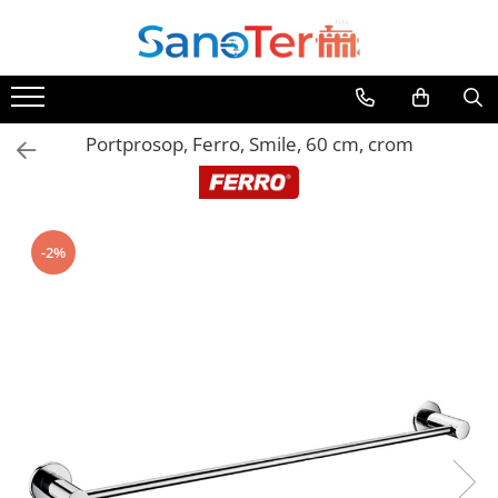
Toate Produsele
Obiecte Sanitare
Portprosop, Ferro, Smile, 60 cm, crom
Lavoare
Lavoare pe perete
Lavoare pe blat
Lavoare incastrabile
-2%
Lavoare sub blat
Lavoare Colt Duble Speciale
Lavoare stative
Lavoare pe mobilier
Seturi Lavoare
Vase wc
Vase wc suspendate
Vase wc statative