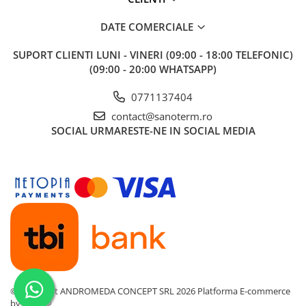
Baterii cu dus extractabil
DATE COMERCIALE
Baterii cu pipa flexibila
Chiuvete bucatarie
SUPORT CLIENTI
LUNI - VINERI (09:00 - 18:00 TELEFONIC)
(09:00 - 20:00 WHATSAPP)
Chiuvete Compozit
Chiuvete Inox
0771137404
Accesorii chiuvete
contact@sanoterm.ro
Seturi chiuvete si baterii
SOCIAL
URMARESTE-NE IN SOCIAL MEDIA
Incalzire in pardoseala
Pachet complet
Distribuitoare
Grup amestec
Automatizari
Pompe recirculare
Pompa ridicare presiune
Cutii distribuitoare
©Copyright ANDROMEDA CONCEPT SRL 2026
Platforma E-commerce
by Gomag