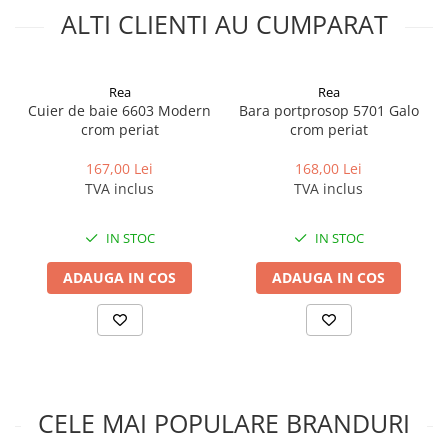
Cadite patrate
ALTI CLIENTI AU CUMPARAT
Cadite semirotunde
Cadita pentagonala
Paravan de dus
Rea
Rea
Cuier de baie 6603 Modern
Bara portprosop 5701 Galo
Rigole si canale de scurgere dus
crom periat
crom periat
Usi si pereti
167,00 Lei
168,00 Lei
Usi batante
TVA inclus
TVA inclus
Usi culisante
Usi pliabile
IN STOC
IN STOC
Pereti ficsi
ADAUGA IN COS
ADAUGA IN COS
Sisteme de dus
Coloane de dus
Sisteme de dus incastrate
Seturi de dus
Pare, furtunuri si accesorii
CELE MAI POPULARE BRANDURI
Brate si palarii dus