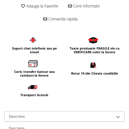
Adauga la Favorite
Cere informatii
Corpuri iluminat
Oglinzi cu iluminare
Comanda rapida
Oglinzi cu dulapior
Oglinzi simple
Mobilier Lavoar baie
Dulapuri de baie
Suport chat telefonic sau pe
Toate produsele FRAGILE vin cu
email
VERIFICARE colet la livrare
Rafturi incastrate
Accesorii pentru mobila
Card, transfer bancar sau
Baterii baie
Retur 14 zile Citește condițiile
ramburs la livrare
Baterii lavoar
Baterii cada
Transport Gratuit
Baterii dus
Seturi baterii
Baterii bideu si dus igienic
Descriere
Cazi baie
Descriere