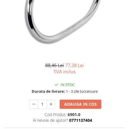
Capace wc
Usi batante
Usi culisante
Bideuri
Usi pliabile
Bideuri suspendate
Pereti ficsi
Bideuri statative
Piedestale
Pisoare
88,46 Lei
77,28 Lei
TVA inclus
IN STOC
Durata de livrare:
1 - 3 zile lucratoare
ADAUGA IN COS
Cod Produs:
6901.0
Ai nevoie de ajutor?
0771137404