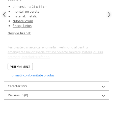
dimensiune: 21 x 14 cm
montaj: pe perete
material: metalic
culoare: crom
finisaj: lucios
Despre brand:
Ferro este o marca cu renume la nivel mondial pentru
amenajarea bailor specializati pe obiecte sanitare, baterii, dusuri,
accesorii, instalatii si sifoane.
VEZI MAI MULT
*
Fotografia are un caracter informativ și poate conține accesorii
Informatii conformitate produs
neincluse în pachetul standard; unele specificații ale produsului
pot fi modificate de către producător fără preaviz, sau pot
conține erori de operare.
Caracteristici
Review-uri
(0)