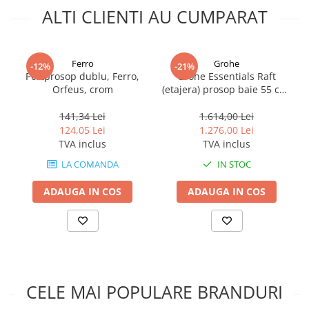
ALTI CLIENTI AU CUMPARAT
Ferro
Grohe
-12%
-21%
Portprosop dublu, Ferro,
Grohe Essentials Raft
Orfeus, crom
(etajera) prosop baie 55 cm,
antracit mat (brushed hard
graphite)
141,34 Lei
1.614,00 Lei
124,05 Lei
1.276,00 Lei
TVA inclus
TVA inclus
LA COMANDA
IN STOC
ADAUGA IN COS
ADAUGA IN COS
CELE MAI POPULARE BRANDURI