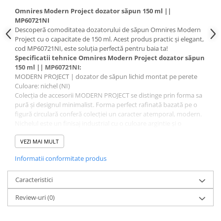
Omnires Modern Project dozator săpun 150 ml ||
MP60721NI
Descoperă comoditatea dozatorului de săpun Omnires Modern
Project cu o capacitate de 150 ml. Acest produs practic și elegant,
cod MP60721NI, este soluția perfectă pentru baia ta!
Specificatii tehnice Omnires Modern Project dozator săpun
150 ml || MP60721NI:
MODERN PROJECT | dozator de săpun lichid montat pe perete
Culoare: nichel (NI)
Colecția de accesorii MODERN PROJECT se distinge prin forma sa
pură și designul minimalist. Forma perfect rafinată bazată pe o
figură circulară conferă colecției un caracter atemporal, modern.
Nichelul este un finisaj industrial cu o culoare argintie și o
suprafață satinată periat. Acoperirea a fost produsă cu ajutorul
tehnologiei avansate PVD.
VEZI MAI MULT
Specificații tehnice:
Informatii conformitate produs
- agățat
- fabricat din alamă
- lățime: 5 cm, înălțime: 19 cm, distanța de la perete: 9 cm
Caracteristici
- capacitate: 150 ml
Review-uri
(0)