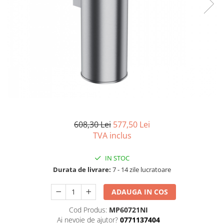
Capace wc
Usi batante
Usi culisante
Bideuri
Usi pliabile
Bideuri suspendate
Pereti ficsi
Bideuri statative
Piedestale
Pisoare
608,30 Lei
577,50 Lei
TVA inclus
IN STOC
Durata de livrare:
7 - 14 zile lucratoare
ADAUGA IN COS
Cod Produs:
MP60721NI
Ai nevoie de ajutor?
0771137404