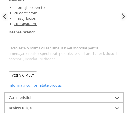
montaj: pe perete
culoare: crom
finisaj: lucios
cu 2 agatatori
Despre brand:
Ferro este o marca cu renume la nivel mondial pentru
amenajarea bailor specializati pe obiecte sanitare, baterii, dusuri,
accesorii, instalatii si sifoane.
*
Fotografia are un caracter informativ și poate conține accesorii
VEZI MAI MULT
neincluse în pachetul standard; unele specificații ale produsului
Informatii conformitate produs
pot fi modificate de către producător fără preaviz, sau pot
conține erori de operare.
Caracteristici
Review-uri
(0)