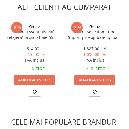
ALTI CLIENTI AU CUMPARAT
Grohe
Grohe
-21%
-21%
Grohe Essentials Raft
Grohe Selection Cube
(etajera) prosop baie 55 cm,
Suport prosop baie tip bara
antracit mat (brushed hard
60 cm
graphite)
1.614,00 Lei
1.387,00 Lei
1.276,00 Lei
1.096,00 Lei
TVA inclus
TVA inclus
IN STOC
IN STOC
ADAUGA IN COS
ADAUGA IN COS
CELE MAI POPULARE BRANDURI