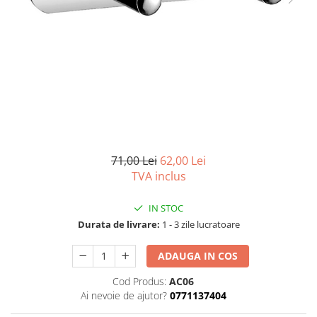
Capace wc
Usi batante
Usi culisante
Bideuri
Usi pliabile
Bideuri suspendate
Pereti ficsi
Bideuri statative
Piedestale
Pisoare
71,00 Lei
62,00 Lei
TVA inclus
IN STOC
Durata de livrare:
1 - 3 zile lucratoare
ADAUGA IN COS
Cod Produs:
AC06
Ai nevoie de ajutor?
0771137404