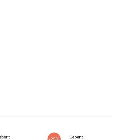
eberit
Geberit
-25%
-25%