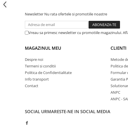
Cadite patrate
Cadite semirotunde
Newsletter
Nu rata ofertele si promotiile noastre
Cadita pentagonala
Paravan de dus
Rigole si canale de scurgere dus
Vreau sa primesc newsletter cu promotiile magazinului. Af
Usi si pereti
MAGAZINUL MEU
CLIENTI
Usi batante
Usi culisante
Despre noi
Metode de
Usi pliabile
Termeni si conditii
Politica d
Pereti ficsi
Politica de Confidentialitate
Formular 
Info transport
Garantia 
Sisteme de dus
Contact
Solutionar
Coloane de dus
ANPC
Sisteme de dus incastrate
ANPC - SA
Seturi de dus
SOCIAL
URMARESTE-NE IN SOCIAL MEDIA
Pare, furtunuri si accesorii
Brate si palarii dus