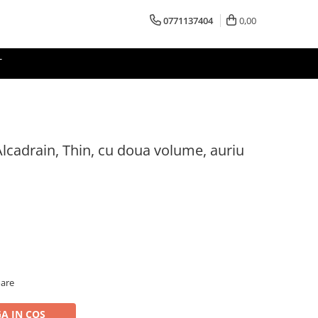
0771137404
0,00
T
Alcadrain, Thin, cu doua volume, auriu
oare
A IN COS