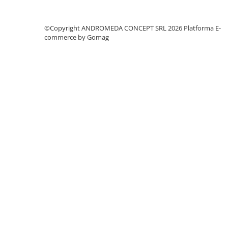
Accesorii baie
Accesorii lavoar
©Copyright ANDROMEDA CONCEPT SRL 2026
Platforma E-
Accesorii dus
commerce by Gomag
Accesorii toaleta
Cuiere si suporturi prosoape
Mozaic
Robinete coltar
Sifoane, ventile si racorduri
Sifoane si ventile lavoar
Sifoane si ventile cada
Sifoane si ventile cadita dus
Sifoane pardoseala si terasa
Bucatarie
Baterii Bucatarie
Baterii cu dus extractabil
Baterii clasice