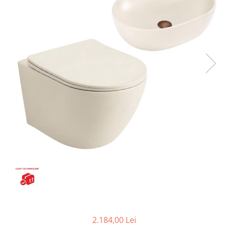
Seturi vase wc monobloc
Accesorii vase wc
Capace wc
Bideuri
Bideuri suspendate
Bideuri statative
Piedestale
Pisoare
Rezervoare wc
Rezervore incastrate
Clapete de actionare
Rezervoare aparente
Rame instalare
Mobilier Baie
Seturi de mobilier si lavoar
2.184,00 Lei
Oglinzi baie si corpuri iluminat