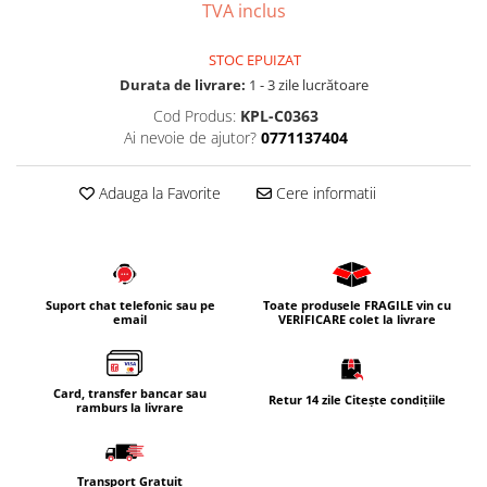
TVA inclus
Corpuri iluminat
Oglinzi cu iluminare
STOC EPUIZAT
Oglinzi cu dulapior
Durata de livrare:
1 - 3 zile lucrătoare
Oglinzi simple
Cod Produs:
KPL-C0363
Ai nevoie de ajutor?
0771137404
Mobilier Lavoar baie
Dulapuri de baie
Adauga la Favorite
Cere informatii
Rafturi incastrate
Accesorii pentru mobila
Baterii baie
Baterii lavoar
Suport chat telefonic sau pe
Toate produsele FRAGILE vin cu
email
VERIFICARE colet la livrare
Baterii cada
Baterii dus
Card, transfer bancar sau
Retur 14 zile Citește condițiile
Seturi baterii
ramburs la livrare
Baterii bideu si dus igienic
Cazi baie
Transport Gratuit