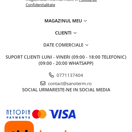
Confidentialitate
Baterii cu dus extractabil
Baterii cu pipa flexibila
MAGAZINUL MEU
Chiuvete bucatarie
Chiuvete Compozit
CLIENTI
Chiuvete Inox
DATE COMERCIALE
Accesorii chiuvete
Seturi chiuvete si baterii
SUPORT CLIENTI
LUNI - VINERI (09:00 - 18:00 TELEFONIC)
Incalzire in pardoseala
(09:00 - 20:00 WHATSAPP)
Pachet complet
0771137404
Distribuitoare
contact@sanoterm.ro
Grup amestec
SOCIAL
URMARESTE-NE IN SOCIAL MEDIA
Automatizari
Pompe recirculare
Pompa ridicare presiune
Cutii distribuitoare