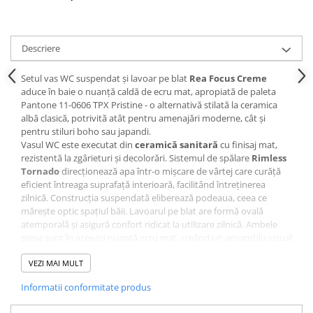
Masti, sifoane si suporturi cazi
baie
Cazi freestanding
Descriere
Cazi dreptunghiulare
Setul vas WC suspendat și lavoar pe blat
Rea Focus Creme
Cazi de colt
aduce în baie o nuanță caldă de ecru mat, apropiată de paleta
Pantone 11-0606 TPX Pristine - o alternativă stilată la ceramica
Paravane de cada
albă clasică, potrivită atât pentru amenajări moderne, cât și
Masti, sifoane si suporturi cazi
pentru stiluri boho sau japandi.
Vasul WC este executat din
ceramică sanitară
cu finisaj mat,
Cabine dus
rezistentă la zgârieturi și decolorări. Sistemul de spălare
Rimless
Cabine de dus dreptunghiulare
Tornado
direcționează apa într-o mișcare de vârtej care curăță
eficient întreaga suprafață interioară, facilitând întreținerea
Cabine de dus patrate
zilnică. Construcția suspendată eliberează podeaua, ceea ce
mărește optic spațiul băii. Lavoarul pe blat are formă ovală
Cabine de dus pentagonale
atemporală și asigură confort ridicat la utilizare zilnică. Ambele
Cabine de dus semirotunde
piese sunt în aceeași nuanță ecru mat, creând un ansamblu vizual
unitar.
Cadite de dus
Setul include vasul WC suspendat, lavoarul pe blat și capacul WC
VEZI MAI MULT
în culoarea vasului. Montajul se realizează pe structură
Cadite semitorunde
Informatii conformitate produs
suspendată (rezervorul îngropat nu este inclus în set). Produsul
Cadite dreptunghiulare
este fragil -
verificați integritatea coletului la livrare
înainte