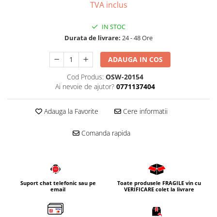
TVA inclus
Corpuri iluminat
Oglinzi cu iluminare
IN STOC
Oglinzi cu dulapior
Durata de livrare:
24 - 48 Ore
Oglinzi simple
ADAUGA IN COS
Mobilier Lavoar baie
Cod Produs:
OSW-20154
Dulapuri de baie
Ai nevoie de ajutor?
0771137404
Rafturi incastrate
Accesorii pentru mobila
Adauga la Favorite
Cere informatii
Baterii baie
Comanda rapida
Baterii lavoar
Baterii cada
Baterii dus
Seturi baterii
Suport chat telefonic sau pe
Toate produsele FRAGILE vin cu
email
VERIFICARE colet la livrare
Baterii bideu si dus igienic
Cazi baie