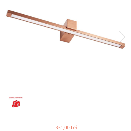
Seturi vase wc monobloc
Accesorii vase wc
Capace wc
Bideuri
Bideuri suspendate
Bideuri statative
Piedestale
Pisoare
Rezervoare wc
Rezervore incastrate
Clapete de actionare
Rezervoare aparente
Rame instalare
Mobilier Baie
Seturi de mobilier si lavoar
331,00 Lei
Oglinzi baie si corpuri iluminat