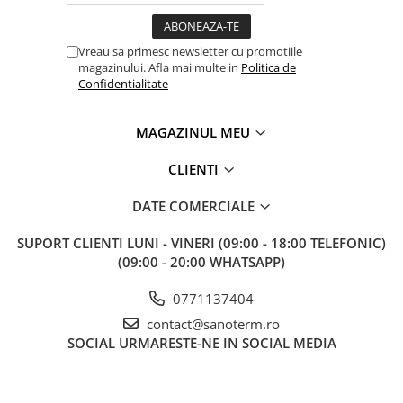
Baterii cu dus extractabil
Baterii cu pipa flexibila
Vreau sa primesc newsletter cu promotiile
Chiuvete bucatarie
magazinului. Afla mai multe in
Politica de
Confidentialitate
Chiuvete Compozit
Chiuvete Inox
MAGAZINUL MEU
Accesorii chiuvete
Seturi chiuvete si baterii
CLIENTI
Incalzire in pardoseala
DATE COMERCIALE
Pachet complet
Distribuitoare
SUPORT CLIENTI
LUNI - VINERI (09:00 - 18:00 TELEFONIC)
(09:00 - 20:00 WHATSAPP)
Grup amestec
Automatizari
0771137404
contact@sanoterm.ro
Pompe recirculare
SOCIAL
URMARESTE-NE IN SOCIAL MEDIA
Pompa ridicare presiune
Cutii distribuitoare