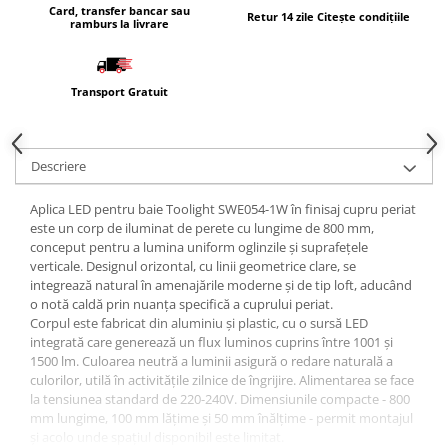
Card, transfer bancar sau
Masti, sifoane si suporturi cazi
Retur 14 zile Citește condițiile
ramburs la livrare
baie
Cazi freestanding
Transport Gratuit
Cazi dreptunghiulare
Cazi de colt
Paravane de cada
Descriere
Masti, sifoane si suporturi cazi
Aplica LED pentru baie Toolight SWE054-1W în finisaj cupru periat
Cabine dus
este un corp de iluminat de perete cu lungime de 800 mm,
Cabine de dus dreptunghiulare
conceput pentru a lumina uniform oglinzile și suprafețele
verticale. Designul orizontal, cu linii geometrice clare, se
Cabine de dus patrate
integrează natural în amenajările moderne și de tip loft, aducând
o notă caldă prin nuanța specifică a cuprului periat.
Cabine de dus pentagonale
Corpul este fabricat din aluminiu și plastic, cu o sursă LED
Cabine de dus semirotunde
integrată care generează un flux luminos cuprins între 1001 și
1500 lm. Culoarea neutră a luminii asigură o redare naturală a
Cadite de dus
culorilor, utilă în activitățile zilnice de îngrijire. Alimentarea se face
la tensiunea standard de 220-240V. Dimensiunile compacte - 800
Cadite semitorunde
mm lungime, 100 mm lățime și 50 mm înălțime - permit montajul
Cadite dreptunghiulare
și acolo unde spațiul disponibil este limitat.