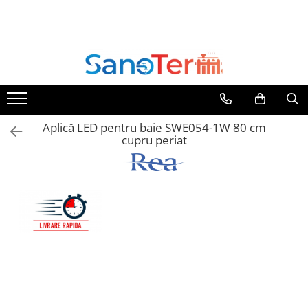
Toate Produsele
Obiecte Sanitare
Lavoare
Lavoare pe perete
Aplică LED pentru baie SWE054-1W 80 cm
Lavoare pe blat
cupru periat
Lavoare incastrabile
Lavoare sub blat
Lavoare Colt Duble Speciale
Lavoare stative
Lavoare pe mobilier
Seturi Lavoare
Vase wc
Vase wc suspendate
Vase wc statative