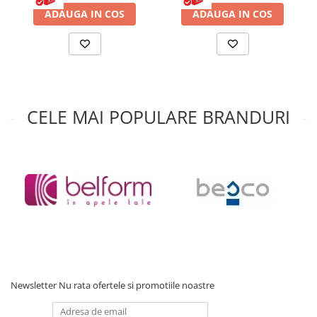
Accesorii baie
ADAUGA IN COS
ADAUGA IN COS
Accesorii lavoar
Accesorii dus
Accesorii toaleta
Cuiere si suporturi prosoape
CELE MAI POPULARE BRANDURI
Mozaic
Robinete coltar
Sifoane, ventile si racorduri
Sifoane si ventile lavoar
Sifoane si ventile cada
Sifoane si ventile cadita dus
Sifoane pardoseala si terasa
Bucatarie
Baterii Bucatarie
Newsletter
Nu rata ofertele si promotiile noastre
Baterii cu dus extractabil
Baterii clasice