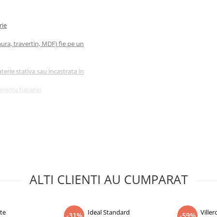
rie
ura, travertin, MDF) fie pe un
terie stativa sau incastrata in
erenta bateriei
leroy and Boch)
ea termenilor
pe blat, ele trebuie sa fie inalte,
aterii de lavoar
ALTI CLIENTI AU CUMPARAT
 al doilea orificiu; locul acestuia
tul
te
Ideal Standard
Ville
-31%
-59%