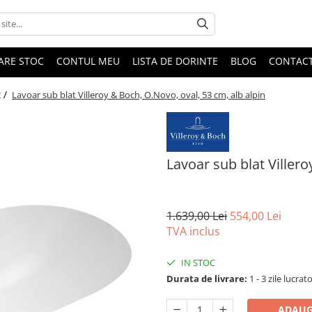
DARE STOC
CONTUL MEU
LISTA DE DORINTE
BLOG
CONTAC
t /
Lavoar sub blat Villeroy & Boch, O.Novo, oval, 53 cm, alb alpin
Lavoar sub blat Villero
1.639,00 Lei
554,00 Lei
TVA inclus
IN STOC
Durata de livrare:
1 - 3 zile lucrat
ADAUG