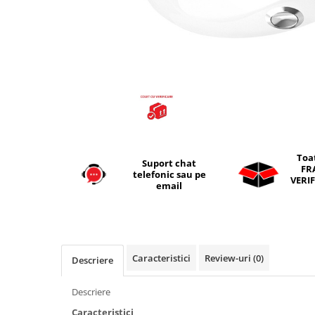
Seturi vase wc monobloc
Accesorii vase wc
Capace wc
Bideuri
Bideuri suspendate
Bideuri statative
Piedestale
Pisoare
Toa
Suport chat
Rezervoare wc
FR
telefonic sau pe
VERIF
Rezervore incastrate
email
Clapete de actionare
Rezervoare aparente
Rame instalare
Caracteristici
Review-uri
(0)
Descriere
Mobilier Baie
Seturi de mobilier si lavoar
Descriere
Oglinzi baie si corpuri iluminat
Caracteristici