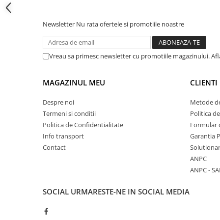
Cadite patrate
Cadite semirotunde
Newsletter
Nu rata ofertele si promotiile noastre
Cadita pentagonala
Paravan de dus
Rigole si canale de scurgere dus
Vreau sa primesc newsletter cu promotiile magazinului. Af
Usi si pereti
MAGAZINUL MEU
CLIENTI
Usi batante
Usi culisante
Despre noi
Metode de
Usi pliabile
Termeni si conditii
Politica d
Pereti ficsi
Politica de Confidentialitate
Formular 
Info transport
Garantia 
Sisteme de dus
Contact
Solutionar
Coloane de dus
ANPC
Sisteme de dus incastrate
ANPC - SA
Seturi de dus
SOCIAL
URMARESTE-NE IN SOCIAL MEDIA
Pare, furtunuri si accesorii
Brate si palarii dus