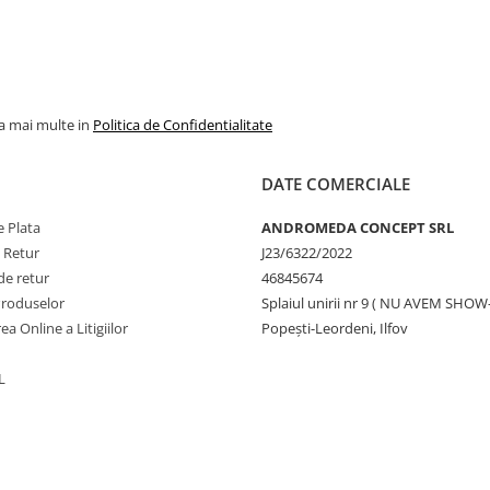
la mai multe in
Politica de Confidentialitate
DATE COMERCIALE
 Plata
ANDROMEDA CONCEPT SRL
e Retur
J23/6322/2022
de retur
46845674
Produselor
Splaiul unirii nr 9 ( NU AVEM SHO
ea Online a Litigiilor
Popești-Leordeni, Ilfov
L