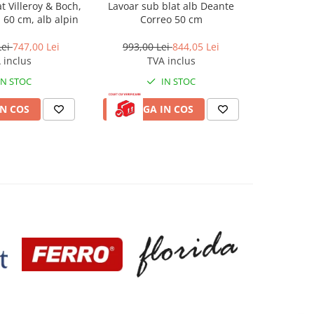
t Villeroy & Boch,
Lavoar sub blat alb Deante
Lavoar cer
, 60 cm, alb alpin
Correo 50 cm
a
Lei
747,00 Lei
993,00 Lei
844,05 Lei
682,0
 inclus
TVA inclus
IN STOC
IN STOC
N COS
ADAUGA IN COS
ADAUG