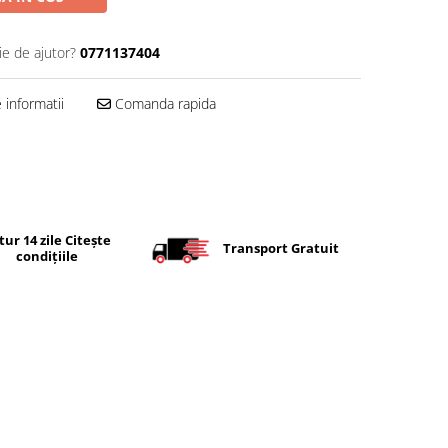
ie de ajutor?
0771137404
informatii
Comanda rapida
tur 14 zile Citește
Transport Gratuit
condițiile