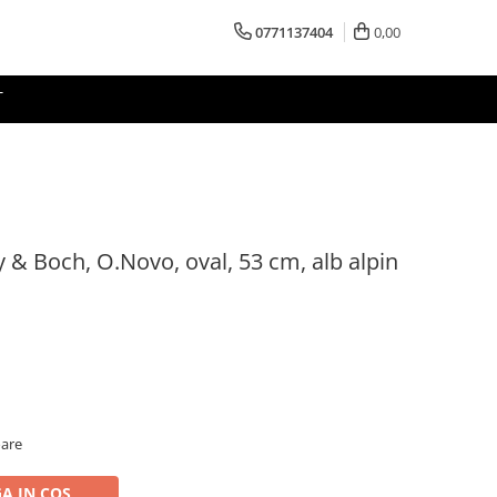
0771137404
0,00
T
y & Boch, O.Novo, oval, 53 cm, alb alpin
oare
A IN COS