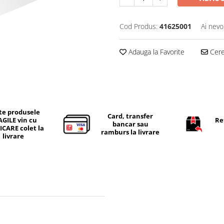
Cod Produs:
41625001
Ai nevo
Adauga la Favorite
Cere 
te produsele
Card, transfer
AGILE vin cu
Re
bancar sau
ICARE colet la
ramburs la livrare
livrare