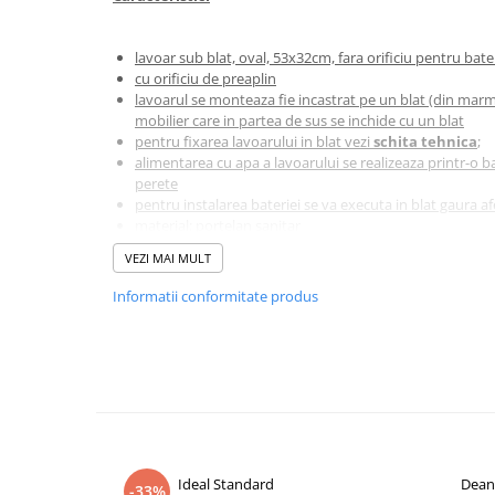
Corpuri iluminat
Oglinzi cu iluminare
lavoar sub blat, oval, 53x32cm, fara orificiu pentru bate
cu orificiu de preaplin
Oglinzi cu dulapior
lavoarul se monteaza fie incastrat pe un blat (din marm
Oglinzi simple
mobilier care in partea de sus se inchide cu un blat
pentru fixarea lavoarului in blat vezi
schita tehnica
;
Mobilier Lavoar baie
alimentarea cu apa a lavoarului se realizeaza printr-o ba
Dulapuri de baie
perete
pentru instalarea bateriei se va executa in blat gaura af
Rafturi incastrate
material: portelan sanitar
Accesorii pentru mobila
culoare: alb (White Alpin, conform nomenclatorului Vil
VEZI MAI MULT
disponibil si in varianta cu CeramicPlus,
vezi explicar
Baterii baie
Informatii conformitate produs
Compatibilitate:
Baterii lavoar
Baterii cada
recomandate bateriile stative care alimenteaza lavoarele 
Baterii dus
datorita inaltimii corpului lavoarului vezi categoria de
b
pentru instalarea bateriei stative se va executa in blat un
Seturi baterii
se va alege in asa fel, incat sa nu subtieze prea mult bla
Baterii bideu si dus igienic
Nota !
Cazi baie
Ideal Standard
Dean
-33%