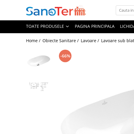
Toate Produsele
TOATE PRODUSELE
PAGINA PRINCIPALA
LICHI
Obiecte Sanitare
Lavoare
Home /
Obiecte Sanitare /
Lavoare /
Lavoare sub bla
Lavoare pe perete
-66%
Lavoare pe blat
Lavoare incastrabile
Lavoare sub blat
Lavoare Colt Duble Speciale
Lavoare stative
Lavoare pe mobilier
Seturi Lavoare
Vase wc
Vase wc suspendate
Vase wc statative