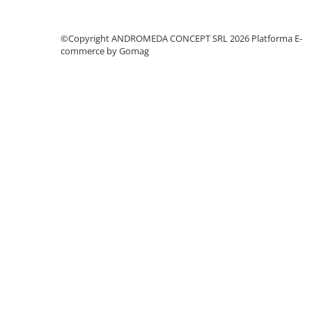
Accesorii baie
Accesorii lavoar
©Copyright ANDROMEDA CONCEPT SRL 2026
Platforma E-
Accesorii dus
commerce by Gomag
Accesorii toaleta
Cuiere si suporturi prosoape
Mozaic
Robinete coltar
Sifoane, ventile si racorduri
Sifoane si ventile lavoar
Sifoane si ventile cada
Sifoane si ventile cadita dus
Sifoane pardoseala si terasa
Bucatarie
Baterii Bucatarie
Baterii cu dus extractabil
Baterii clasice