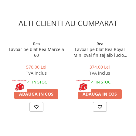
Finisaj:
Lucios
Lungime:
510 mm
Lățime:
400 mm
ALTI CLIENTI AU CUMPARAT
Înălțime:
130 mm
Adâncime:
100 mm
Formă:
Oval, Asimetric
Preaplin:
Da
Rea
Rea
Beneficiezi de 5% reducere si transport gratuit la toate produsele
Lavoar pe blat Rea Marcela
Lavoar pe blat Rea Royal
Rea cu codul promotional REA5, verificare colet la livrare inclusă
60
Mini oval finisaj alb lucios
pentru PRODUSELE FRAGILE. Pentru orice intrebare, suna la 0771
48 cm
137 404 - iti raspundem pe moment.
570,00 Lei
374,00 Lei
TVA inclus
TVA inclus
IN STOC
IN STOC
ADAUGA IN COS
ADAUGA IN COS