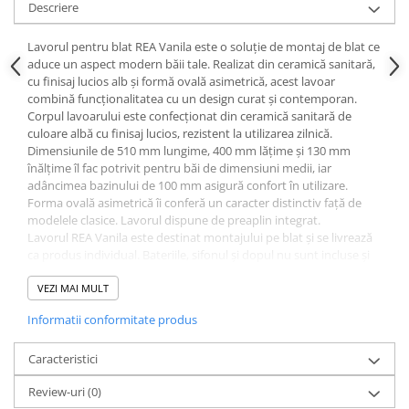
Descriere
Lavorul pentru blat REA Vanila este o soluție de montaj de blat ce
aduce un aspect modern băii tale. Realizat din ceramică sanitară,
cu finisaj lucios alb și formă ovală asimetrică, acest lavoar
combină funcționalitatea cu un design curat și contemporan.
Corpul lavoarului este confecționat din ceramică sanitară de
culoare albă cu finisaj lucios, rezistent la utilizarea zilnică.
Dimensiunile de 510 mm lungime, 400 mm lățime și 130 mm
înălțime îl fac potrivit pentru băi de dimensiuni medii, iar
adâncimea bazinului de 100 mm asigură confort în utilizare.
Forma ovală asimetrică îi conferă un caracter distinctiv față de
modelele clasice. Lavorul dispune de preaplin integrat.
Lavorul REA Vanila este destinat montajului pe blat și se livrează
ca produs individual. Bateriile, sifonul și dopul nu sunt incluse și
se achiziționează separat. Produsul este fragil - verifică
integritatea coletului la livrare înainte de a semna de primire.
VEZI MAI MULT
Specificații tehnice Lavoar pentru
Informatii conformitate produs
blat REA VANILA
Brand:
Rea
Caracteristici
Metodă de montaj:
De blat
Material:
Ceramică sanitară
Review-uri
(0)
Culoare:
Alb