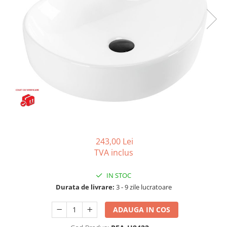
Capace wc
Usi batante
Usi culisante
Bideuri
Usi pliabile
Bideuri suspendate
Pereti ficsi
Bideuri statative
Piedestale
Pisoare
243,00 Lei
TVA inclus
IN STOC
Durata de livrare:
3 - 9 zile lucratoare
ADAUGA IN COS