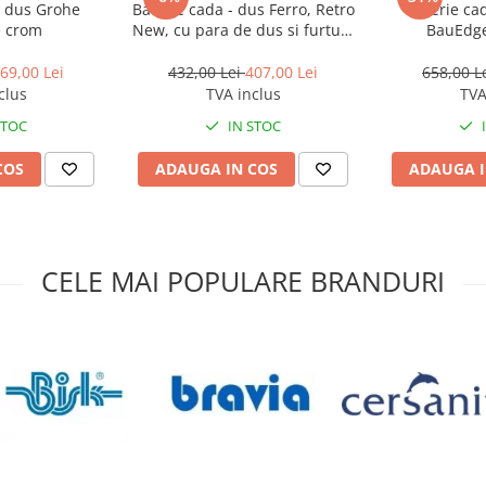
- dus Grohe
Baterie cada - dus Ferro, Retro
Baterie ca
 crom
New, cu para de dus si furtun,
BauEdg
crom
69,00 Lei
432,00 Lei
407,00 Lei
658,00 L
clus
TVA inclus
TVA
STOC
IN STOC
COS
ADAUGA IN COS
ADAUGA I
CELE MAI POPULARE BRANDURI