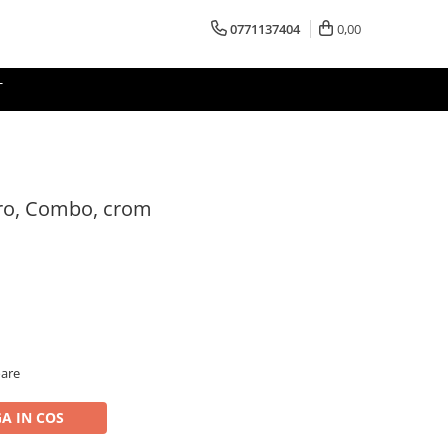
0771137404
0,00
T
rro, Combo, crom
oare
A IN COS