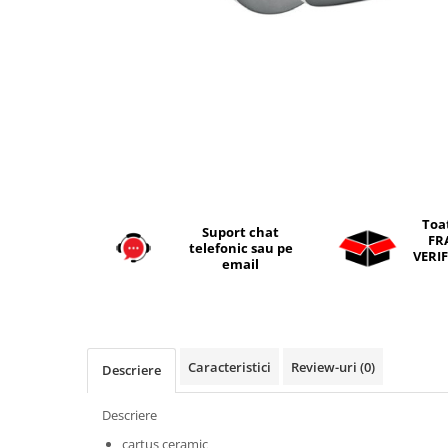
Seturi vase wc monobloc
Accesorii vase wc
Capace wc
Bideuri
Bideuri suspendate
Bideuri statative
Piedestale
Pisoare
Toa
Suport chat
Rezervoare wc
FR
telefonic sau pe
VERIF
Rezervore incastrate
email
Clapete de actionare
Rezervoare aparente
Rame instalare
Caracteristici
Review-uri
(0)
Descriere
Mobilier Baie
Seturi de mobilier si lavoar
Descriere
Oglinzi baie si corpuri iluminat
cartus ceramic