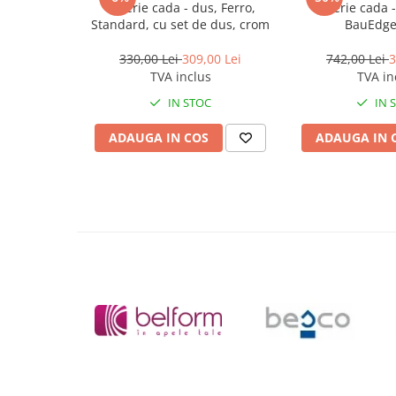
Baterie cada - dus, Ferro,
Baterie cada 
preaviz, sau pot conține erori de operare.
Masti, sifoane si suporturi cazi
Standard, cu set de dus, crom
BauEdge
baie
Cazi freestanding
330,00 Lei
309,00 Lei
742,00 Lei
3
TVA inclus
TVA in
Cazi dreptunghiulare
IN STOC
IN 
Cazi de colt
ADAUGA IN COS
ADAUGA IN 
Paravane de cada
Masti, sifoane si suporturi cazi
Cabine dus
Cabine de dus dreptunghiulare
Cabine de dus patrate
Cabine de dus pentagonale
Cabine de dus semirotunde
Cadite de dus
Cadite semitorunde
Cadite dreptunghiulare