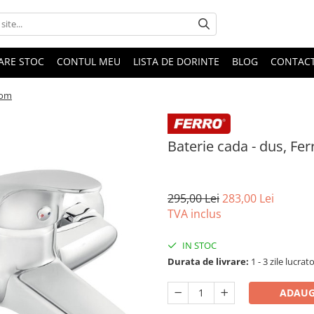
DARE STOC
CONTUL MEU
LISTA DE DORINTE
BLOG
CONTAC
rom
Baterie cada - dus, Fe
295,00 Lei
283,00 Lei
TVA inclus
IN STOC
Durata de livrare:
1 - 3 zile lucrat
ADAUG