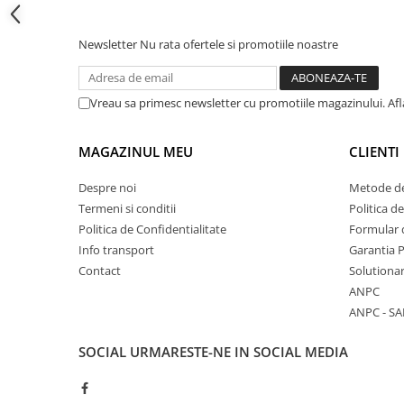
Cadite patrate
Cadite semirotunde
Newsletter
Nu rata ofertele si promotiile noastre
Cadita pentagonala
Paravan de dus
Rigole si canale de scurgere dus
Vreau sa primesc newsletter cu promotiile magazinului. Af
Usi si pereti
MAGAZINUL MEU
CLIENTI
Usi batante
Usi culisante
Despre noi
Metode de
Usi pliabile
Termeni si conditii
Politica d
Pereti ficsi
Politica de Confidentialitate
Formular 
Info transport
Garantia 
Sisteme de dus
Contact
Solutionar
Coloane de dus
ANPC
Sisteme de dus incastrate
ANPC - SA
Seturi de dus
SOCIAL
URMARESTE-NE IN SOCIAL MEDIA
Pare, furtunuri si accesorii
Brate si palarii dus