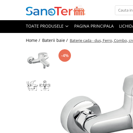
Toate Produsele
TOATE PRODUSELE
PAGINA PRINCIPALA
LICHI
Obiecte Sanitare
Lavoare
Home /
Baterii baie /
Baterie cada - dus, Ferro, Combo, c
Lavoare pe perete
-4%
Lavoare pe blat
Lavoare incastrabile
Lavoare sub blat
Lavoare Colt Duble Speciale
Lavoare stative
Lavoare pe mobilier
Seturi Lavoare
Vase wc
Vase wc suspendate
Vase wc statative