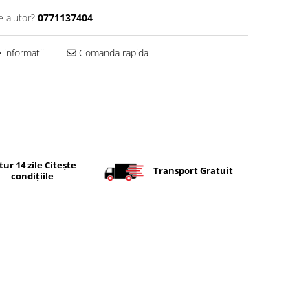
e ajutor?
0771137404
informatii
Comanda rapida
tur 14 zile Citește
Transport Gratuit
condițiile