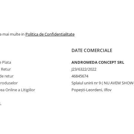
la mai multe in
Politica de Confidentialitate
DATE COMERCIALE
 Plata
ANDROMEDA CONCEPT SRL
e Retur
J23/6322/2022
de retur
46845674
Produselor
Splaiul unirii nr 9 ( NU AVEM SHO
ea Online a Litigiilor
Popești-Leordeni, Ilfov
L