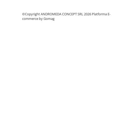
Accesorii baie
Accesorii lavoar
©Copyright ANDROMEDA CONCEPT SRL 2026
Platforma E-
Accesorii dus
commerce by Gomag
Accesorii toaleta
Cuiere si suporturi prosoape
Mozaic
Robinete coltar
Sifoane, ventile si racorduri
Sifoane si ventile lavoar
Sifoane si ventile cada
Sifoane si ventile cadita dus
Sifoane pardoseala si terasa
Bucatarie
Baterii Bucatarie
Baterii cu dus extractabil
Baterii clasice