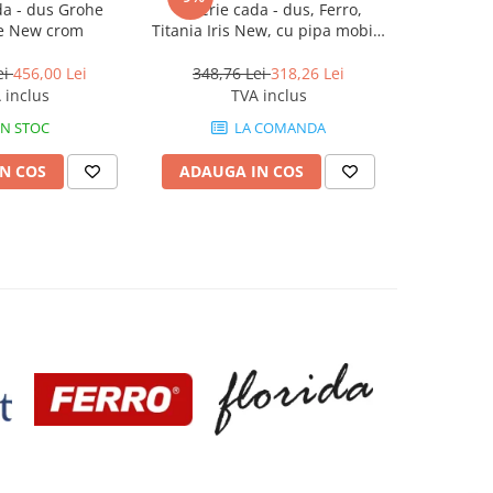
da - dus Grohe
Baterie cada - dus, Ferro,
Bater
e New crom
Titania Iris New, cu pipa mobila
monocoman
dreapta, crom
Te
ei
456,00 Lei
348,76 Lei
318,26 Lei
1.110,
 inclus
TVA inclus
IN STOC
LA COMANDA
N COS
ADAUGA IN COS
ADAUG