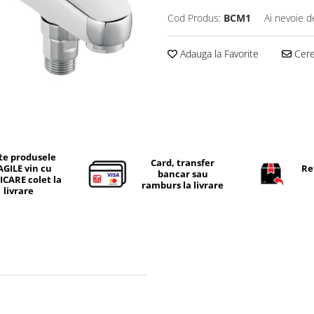
Cod Produs:
BCM1
Ai nevoie d
Adauga la Favorite
Cere 
te produsele
Card, transfer
AGILE vin cu
Re
bancar sau
ICARE colet la
ramburs la livrare
livrare