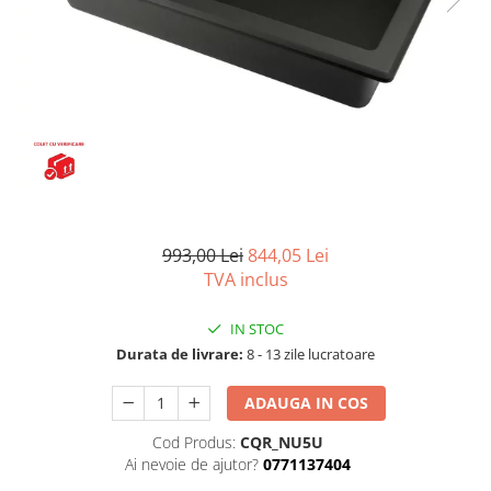
Capace wc
Usi batante
Usi culisante
Bideuri
Usi pliabile
Bideuri suspendate
Pereti ficsi
Bideuri statative
Piedestale
Pisoare
993,00 Lei
844,05 Lei
TVA inclus
IN STOC
Durata de livrare:
8 - 13 zile lucratoare
ADAUGA IN COS
Cod Produs:
CQR_NU5U
Ai nevoie de ajutor?
0771137404