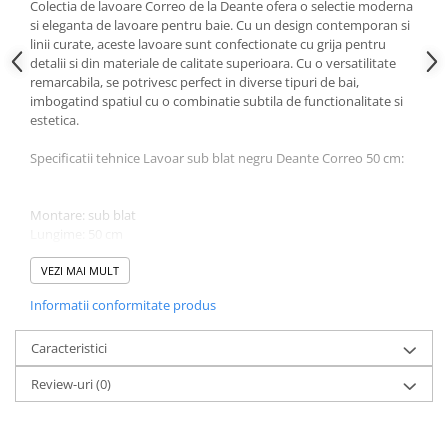
Colectia de lavoare Correo de la Deante ofera o selectie moderna
si eleganta de lavoare pentru baie. Cu un design contemporan si
linii curate, aceste lavoare sunt confectionate cu grija pentru
detalii si din materiale de calitate superioara. Cu o versatilitate
remarcabila, se potrivesc perfect in diverse tipuri de bai,
imbogatind spatiul cu o combinatie subtila de functionalitate si
estetica.
Specificatii tehnice Lavoar sub blat negru Deante Correo 50 cm:
Montare: sub blat
Lungime: 50 cm
Latime: 35 cm
Culoare: negru
VEZI MAI MULT
Material: granit
Informatii conformitate produs
Caracteristici
Review-uri
(0)