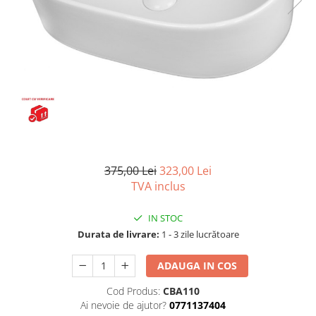
Capace wc
Usi batante
Usi culisante
Bideuri
Usi pliabile
Bideuri suspendate
Pereti ficsi
Bideuri statative
Piedestale
Pisoare
375,00 Lei
323,00 Lei
TVA inclus
IN STOC
Durata de livrare:
1 - 3 zile lucrătoare
ADAUGA IN COS
Cod Produs:
CBA110
Ai nevoie de ajutor?
0771137404