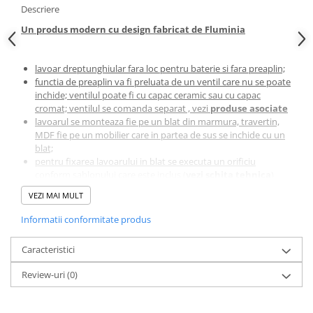
Descriere
Un produs modern cu design fabricat de Fluminia
lavoar dreptunghiular fara loc pentru baterie si fara preaplin;
functia de preaplin va fi preluata de un ventil care nu se poate
inchide; ventilul poate fi cu capac ceramic sau cu capac
cromat; ventilul se comanda separat , vezi
produse asociate
lavoarul se monteaza fie pe un blat din marmura, travertin,
MDF fie pe un mobilier care in partea de sus se inchide cu un
blat;
pentru fixarea lavoarului in blat se executa un orificiu
conform sablonului care este inclus (
vezi schita tehnica
)
alimentarea cu apa a lavoarelor pe blat se realizeaza fie cu
VEZI MAI MULT
baterii de perete, fie cu baterii stative inalte
in cazul alimentarii de la o baterie de perete, alegeti pipa
Informatii conformitate produs
bateriei in conformitate cu distanta dintre ventilul lavoarului
fata de perete
Caracteristici
material: ceramica sanitara;
montaj: pe blat;
Review-uri
(0)
culoare: alb;
fara ventil ceramic
dimensiune: 56 x 35 x 14 cm (lungime x latime x inaltime)