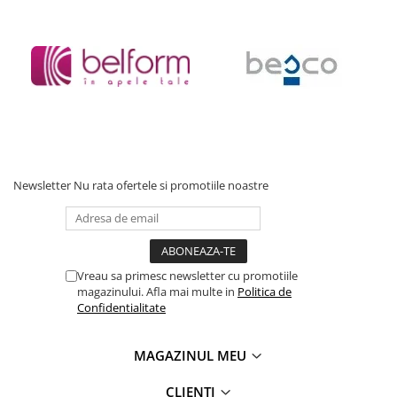
Brandul Fluminia este recunoscut pentru diversitatea lavoarelor,
oglinzilor si a ventilelor. Lavoarele sunt fabricate din ceramica
calitativa, iar toate oglinzile dispun de iluminare LED cu butoane
avand diferite functii.
*
Fotografia are un caracter informativ și poate conține accesorii
neincluse în pachetul standard; unele specificații ale produsului
pot fi modificate de către producător fără preaviz, sau pot
conține erori de operare.
Newsletter
Nu rata ofertele si promotiile noastre
Vreau sa primesc newsletter cu promotiile
magazinului. Afla mai multe in
Politica de
Confidentialitate
MAGAZINUL MEU
CLIENTI